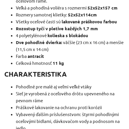
oceľovom ráme.
Veľká a pohodlná voliéra s rozmermi
52x52x157 cm
Rozmery samotnej klietky:
52x52x114cm
Všetky oceľové časti sú
lakované práškovou farbou
Rozostup tyčí v pletive každých 1,7 mm
4 polyetylénové
kolieska s blokádou
Dve pohodlné dvierka:
väčšie (23 cm x 16 cm) a menšie
(11,5 cm x 14 cm)
Farba
antracit
Celková hmotnosť
11 kg
CHARAKTERISTIKA
Pohodlné pre malé aj veľmi veľké vtáky
Sieť je vyrobená z oceľového drôtu upevneného na
pevnom ráme
Práškové lakovanie na ochranu proti korózii
Vybavený ďalším príslušenstvom: štyrmi pohodlnými
oceľovými bidlami, dávkovačom vody a podnosom na
jedlo