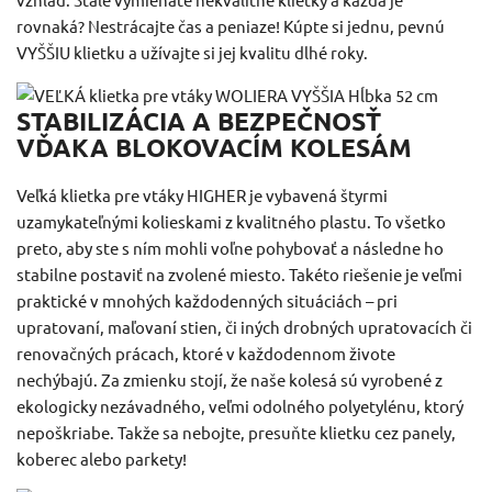
rovnaká?
Nestrácajte čas a peniaze!
Kúpte si jednu, pevnú
VYŠŠIU klietku a užívajte si jej kvalitu dlhé roky.
STABILIZÁCIA A BEZPEČNOSŤ
VĎAKA BLOKOVACÍM KOLESÁM
Veľká klietka pre vtáky HIGHER je vybavená štyrmi
uzamykateľnými kolieskami z kvalitného plastu.
To všetko
preto, aby ste s ním mohli voľne pohybovať a následne ho
stabilne postaviť na zvolené miesto.
Takéto riešenie je veľmi
praktické v mnohých každodenných situáciách – pri
upratovaní, maľovaní stien, či iných drobných upratovacích či
renovačných prácach, ktoré v každodennom živote
nechýbajú.
Za zmienku stojí, že naše kolesá sú vyrobené z
ekologicky nezávadného, ​​veľmi odolného polyetylénu, ktorý
nepoškriabe.
Takže sa nebojte, presuňte klietku cez panely,
koberec alebo parkety!