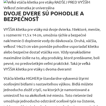
DVOJE DVERE SÚ POHODLIE A
BEZPEČNOSŤ
VYŠŠIA klietka pre vtáky má dvoje dvierka.
Niektoré, menšie,
s rozmermi 11,5 x 14 cm, umožnia rýchle a bezpečné
nakŕmenie či doplnenie vody do dávkovača.
Druhá, väčšia,
veľkosť 14x23 cm vám pomôže pohodlne usporiadať klietku
alebo bezpečne dostať vtáčika von.
Vždy vynakladáme
maximálne úsilie na to, aby produkty, ktoré predávame, boli
pevné, no predovšetkým veľmi praktické.
Taká je veľká
VYŠŠIA klietka pre vtáky s dvoma dverami!
Vtáčia klietka HIGHER je štandardne vybavená štyrmi
oceľovými bidlami s nastaviteľnou výškou.
Bidlá môžete
jednoducho zložiť z tyčí, na ktorých je namontované a
umiestniť ho na akékoľvek iné miesto.
Toto riešenie tiež
umožňuje jednoducho odstrániť oceľové tyče na čistenie,