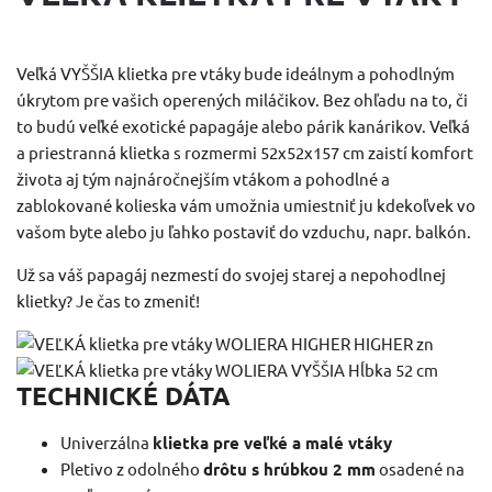
Veľká VYŠŠIA klietka pre vtáky bude ideálnym a pohodlným
úkrytom pre vašich operených miláčikov.
Bez ohľadu na to, či
to budú veľké exotické papagáje alebo párik kanárikov.
Veľká
a priestranná klietka s rozmermi 52x52x157 cm zaistí komfort
života aj tým najnáročnejším vtákom a pohodlné a
zablokované kolieska vám umožnia umiestniť ju kdekoľvek vo
vašom byte alebo ju ľahko postaviť do vzduchu, napr. balkón.
Už sa váš papagáj nezmestí do svojej starej a nepohodlnej
klietky?
Je čas to zmeniť!
TECHNICKÉ DÁTA
Univerzálna
klietka pre veľké a malé vtáky
Pletivo z odolného
drôtu s hrúbkou 2 mm
osadené na