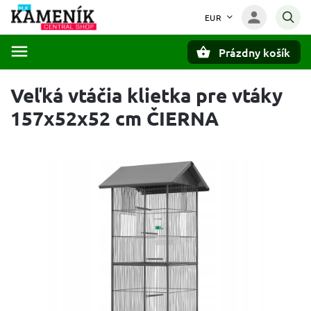
EUR
Prázdny košík
Hľadať
Veľká vtáčia klietka pre vtáky
157x52x52 cm ČIERNA