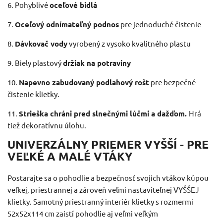
6. Pohyblivé
oceľové bidlá
7.
Oceľový odnímateľný podnos
pre jednoduché čistenie
8.
Dávkovač vody
vyrobený z vysoko kvalitného plastu
9. Biely
plastový
držiak na potraviny
10.
Napevno zabudovaný podlahový rošt
pre bezpečné
čistenie klietky.
11.
Strieška chráni pred slnečnými lúčmi a dažďom.
Hrá
tiež dekoratívnu úlohu.
UNIVERZÁLNY PRIEMER VYŠŠÍ - PRE
VEĽKÉ A MALÉ VTÁKY
Postarajte sa o pohodlie a bezpečnosť svojich vtákov kúpou
veľkej, priestrannej a zároveň veľmi nastaviteľnej VYŠŠEJ
klietky.
Samotný priestranný interiér klietky s rozmermi
52x52x114 cm zaistí pohodlie aj veľmi veľkým