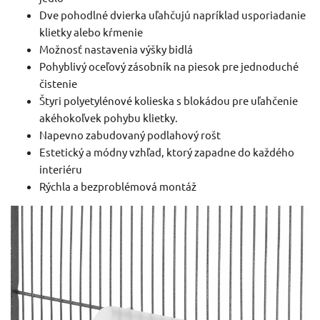
Dve pohodlné dvierka uľahčujú napríklad usporiadanie
klietky alebo kŕmenie
Možnosť nastavenia výšky bidlá
Pohyblivý oceľový zásobník na piesok pre jednoduché
čistenie
Štyri polyetylénové kolieska s blokádou pre uľahčenie
akéhokoľvek pohybu klietky.
Napevno zabudovaný podlahový rošt
Estetický a módny vzhľad, ktorý zapadne do každého
interiéru
Rýchla a bezproblémová montáž