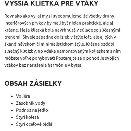
VYŠŠIA KLIETKA PRE VTÁKY
Rovnako ako vy, aj my si uvedomujeme, že všetky druhy
interiérových prvkov by mali byť nielen praktické, ale aj
krásne.
Naša klietka bola navrhnutá v súlade so súčasnými
trendmi.
Skvele zapadne do izieb v štýle loft, ale aj tých v
škandinávskom či minimalistickom štýle.
Krásne ozdobí
slnečný kút izby, no vďaka namontovaným kolieskam s ním
môžete voľne pohybovať!
Postarajte sa o pohodlie svojich
vtákov bez narušenia harmónie v byte!
OBSAH ZÁSIELKY
Voliéra
Zásobník vody
Podnos na jedlo
Štyri kolesá
Štyri oceľové bidlá