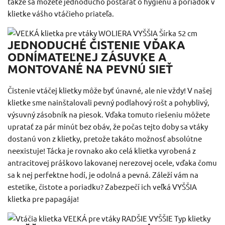
takže sa môžete jednoducho postarať o hygienu a poriadok v
klietke vášho vtáčieho priateľa.
JEDNODUCHÉ ČISTENIE VĎAKA
ODNÍMATEĽNEJ ZÁSUVKE A
MONTOVANÉ NA PEVNÚ SIEŤ
Čistenie vtáčej klietky môže byť únavné, ale nie vždy!
V našej
klietke sme nainštalovali pevný podlahový rošt a pohyblivý,
výsuvný zásobník na piesok.
Vďaka tomuto riešeniu môžete
upratať za pár minút bez obáv, že počas tejto doby sa vtáky
dostanú von z klietky, pretože takáto možnosť absolútne
neexistuje!
Tácka je rovnako ako celá klietka vyrobená z
antracitovej práškovo lakovanej nerezovej ocele, vďaka čomu
sa k nej perfektne hodí, je odolná a pevná.
Záleží vám na
estetike, čistote a poriadku?
Zabezpečí ich veľká VYŠŠIA
klietka pre papagája!