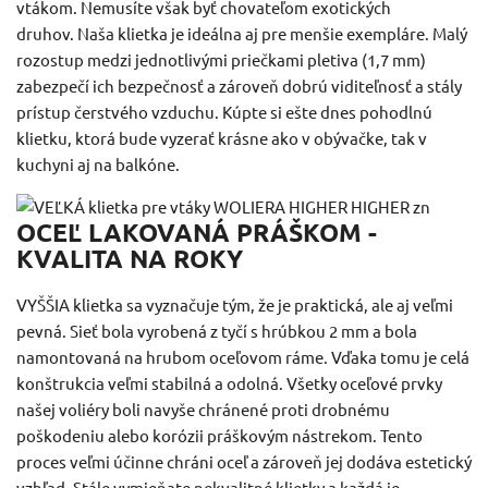
vtákom.
Nemusíte však byť chovateľom exotických
druhov.
Naša klietka je ideálna aj pre menšie exempláre.
Malý
rozostup medzi jednotlivými priečkami pletiva (1,7 mm)
zabezpečí ich bezpečnosť a zároveň dobrú viditeľnosť a stály
prístup čerstvého vzduchu.
Kúpte si ešte dnes pohodlnú
klietku, ktorá bude vyzerať krásne ako v obývačke, tak v
kuchyni aj na balkóne.
OCEĽ LAKOVANÁ PRÁŠKOM -
KVALITA NA ROKY
VYŠŠIA klietka sa vyznačuje tým, že je praktická, ale aj veľmi
pevná.
Sieť bola vyrobená z tyčí s hrúbkou 2 mm a bola
namontovaná na hrubom oceľovom ráme.
Vďaka tomu je celá
konštrukcia veľmi stabilná a odolná.
Všetky oceľové prvky
našej voliéry boli navyše chránené proti drobnému
poškodeniu alebo korózii práškovým nástrekom.
Tento
proces veľmi účinne chráni oceľ a zároveň jej dodáva estetický
vzhľad.
Stále vymieňate nekvalitné klietky a každá je