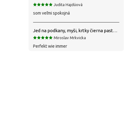
Judita Hajdúová
som veľmi spokojná
Jed na podkany, myši, krtky čierna pasta silná 1 kg VYPR
Miroslav Mrkvicka
Perfekt wie immer