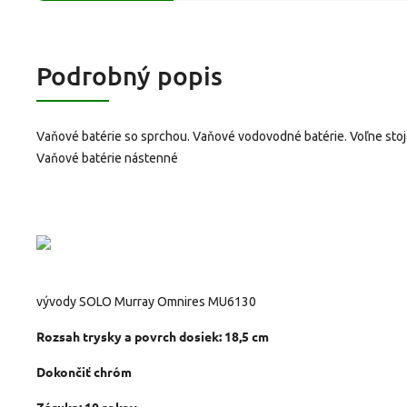
Podrobný popis
Vaňové batérie so sprchou. Vaňové vodovodné batérie. Voľne stoja
Vaňové batérie nástenné
vývody SOLO Murray Omnires MU6130
Rozsah trysky a povrch dosiek:
18,5 cm
Dokončiť
chróm
Záruka:
10 rokov