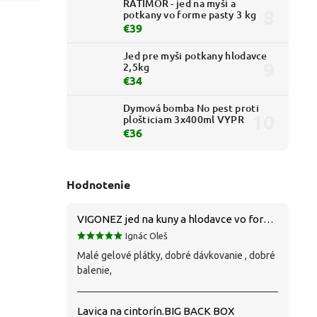
RATIMOR - jed na myši a
potkany vo forme pasty 3 kg
€39
Jed pre myši potkany hlodavce
2,5kg
€34
Dymová bomba No pest proti
plošticiam 3x400ml VYPR
€36
Hodnotenie
VIGONEZ jed na kuny a hlodavce vo forme pasty 1,5 kg
Ignác Oleš
Malé gelové plátky, dobré dávkovanie , dobré
balenie,
Lavica na cintorín.BIG BACK BOX