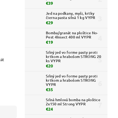
€39
Jed na podkany, myši, krtky
čierna pasta silná 1 kg VYPR
€29
Bomba/granát na ploštice No-
Pest 4Insect 400 ml VYPR
€19
Silný jed vo forme pasty proti
krtkom a hrabošom STRONG 20
kát
ks VYPR
€20
Silný jed vo forme pasty proti
krtkom a hrabošom STRONG
VYPR
€35
Silná hmlová bomba na ploštice
2x150 ml Strong VYPR
€24