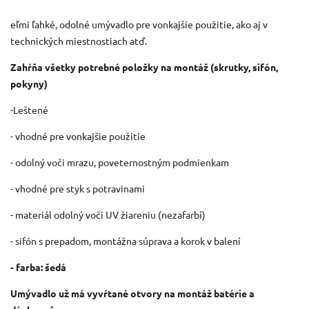
eľmi ľahké, odolné umývadlo pre vonkajšie použitie, ako aj v
technických miestnostiach atď.
Zahŕňa všetky potrebné položky na montáž (skrutky, sifón,
pokyny)
-Leštené
- vhodné pre vonkajšie použitie
- odolný voči mrazu, poveternostným podmienkam
- vhodné pre styk s potravinami
- materiál odolný voči UV žiareniu (nezafarbí)
- sifón s prepadom, montážna súprava a korok v balení
- farba: šedá
Umývadlo už má vyvŕtané otvory na montáž batérie a