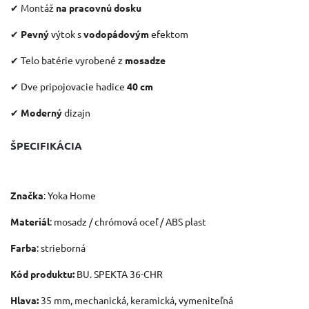
✔ Montáž
na pracovnú dosku
✔
Pevný
výtok s
vodopádovým
efektom
✔ Telo batérie vyrobené z
mosadze
✔ Dve pripojovacie hadice
40 cm
✔
Moderný
dizajn
ŠPECIFIKÁCIA
Značka
: Yoka Home
Materiál
: mosadz / chrómová oceľ / ABS plast
Farba
: strieborná
Kód produktu:
BU. SPEKTA 36-CHR
Hlava:
35 mm, mechanická, keramická, vymeniteľná