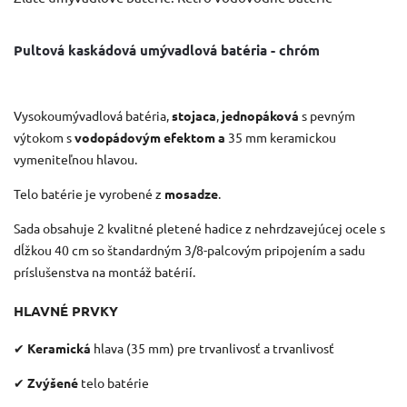
Pultová kaskádová umývadlová batéria - chróm
Vysokoumývadlová batéria,
stojaca
,
jednopáková
s pevným
výtokom s
vodopádovým efektom a
35 mm keramickou
vymeniteľnou hlavou.
Telo batérie je vyrobené z
mosadze
.
Sada obsahuje 2 kvalitné pletené hadice z nehrdzavejúcej ocele s
dĺžkou 40 cm so štandardným 3/8-palcovým pripojením a sadu
príslušenstva na montáž batérií.
HLAVNÉ PRVKY
✔
Keramická
hlava (35 mm) pre trvanlivosť a trvanlivosť
✔
Zvýšené
telo batérie