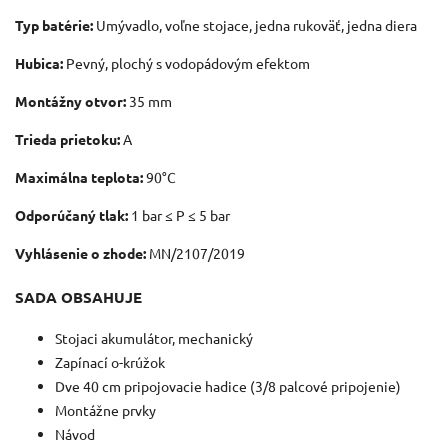
Typ batérie:
Umývadlo, voľne stojace, jedna rukoväť, jedna diera
Hubica:
Pevný, plochý s vodopádovým efektom
Montážny otvor:
35 mm
Trieda prietoku:
A
Maximálna teplota:
90°C
Odporúčaný tlak:
1 bar ≤ P ≤ 5 bar
Vyhlásenie o zhode:
MN/2107/2019
SADA OBSAHUJE
Stojaci akumulátor, mechanický
Zapínací o-krúžok
Dve 40 cm pripojovacie hadice (3/8 palcové pripojenie)
Montážne prvky
Návod