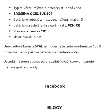
Typ mixéra: umývadlo, stojace, studená voda
BRÚSENÁ OCEĽ SUS 304
Batéria vyrobená z mosadze: najlepší materiál
Batéria má Schválenia a certifikáty:
PZH, CE
Stavebná značka "B"
akustická skupina: II
Umývadlová batéria
STAL
je moderná batéria vyrobená zo 100%
mosadze. Jednopáková batéria pre studenú vodu.
Batéria má prevzdušňovací prevzdušňovač, ktorý umožňuje
menšiu spotrebu vody!
Facebook
BLOGY