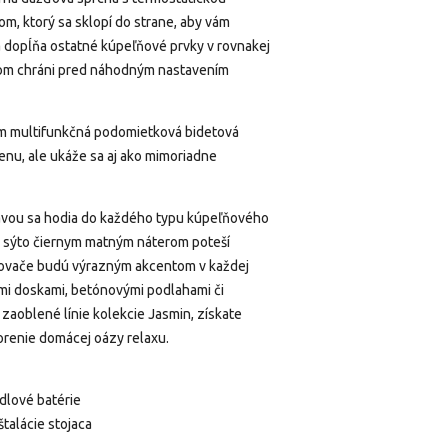
, ktorý sa sklopí do strane, aby vám
rá dopĺňa ostatné kúpeľňové prvky v rovnakej
om chráni pred náhodným nastavením
ým multifunkčná podomietková bidetová
ienu, ale ukáže sa aj ako mimoriadne
avou sa hodia do každého typu kúpeľňového
 sýto čiernym matným náterom poteší
ovače budú výrazným akcentom v každej
nými doskami, betónovými podlahami či
zaoblené línie kolekcie Jasmin, získate
orenie domácej oázy relaxu.