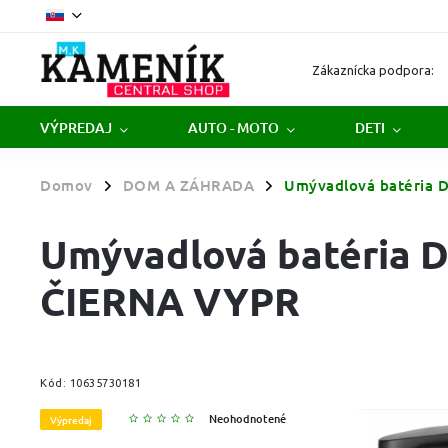
Zákaznícka podpora:
VÝPREDAJ
AUTO - MOTO
DETI
Domov
DOM A ZÁHRADA
Umývadlová batéria 
/
/
Umývadlová batéria 
ČIERNA VYPR
Kód:
10635730181
Neohodnotené
Výpredaj