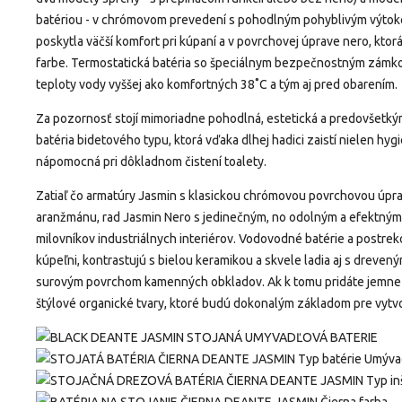
batériou - v chrómovom prevedení s pohodlným pohyblivým výtokom
poskytla väčší komfort pri kúpaní a v povrchovej úprave nero, kto
farbe.
Termostatická batéria so špeciálnym bezpečnostným zámk
teploty vody vyššej ako komfortných 38˚C a tým aj pred obarením.
Za pozornosť stojí mimoriadne pohodlná, estetická a predovšetk
batéria bidetového typu, ktorá vďaka dlhej hadici zaistí nielen hyg
nápomocná pri dôkladnom čistení toalety.
Zatiaľ čo armatúry Jasmin s klasickou chrómovou povrchovou úpr
aranžmánu, rad Jasmin Nero s jedinečným, no odolným a efektným
milovníkov industriálnych interiérov.
Vodovodné batérie a postrek
kúpeľni, kontrastujú s bielou keramikou a skvele ladia aj s dreve
surovým povrchom kamenných obkladov.
Ak k tomu pridáte jemne 
štýlové organické tvary, ktoré budú dokonalým základom pre vytv