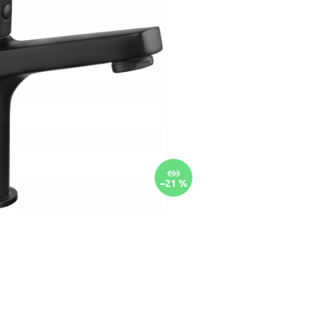
€93
–21 %