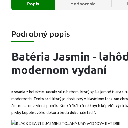
Popis
Hodnotenie
Podrobný popis
Batéria Jasmin - lahô
modernom vydaní
Kovania z kolekcie Jasmin sú návrhom, ktorý spája jemné tvary s t
modernosti.
Tento rad, ktorý je dostupný v klasickom lesklom c
čiernom prevedení, ponúka širokú škálu funkčných kúpeľňových batér
prvky kúpeľňového dekoru budú dokonale ladiť.