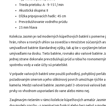
Trieda prietoku: A - 9-15 l / min
Akustická skupina: II
Dĺžka pripojovacích hadíc: 45 cm
Prevzdušňovanie vodného prúdu
25 mm hlava
Kolekcia Jasmin je rad moderných kúpeľňových batérií s pomerne
hrán, rohov a rovných uhlov sa osvedčia v množstve súčasných a
umývadlové batérie štandardnej výšky, tak aj tie s vyvýšeným telo
umývadlami na dosku.
Tieto batérie, rovnako ako vaňové batérie J
jednej strane dokonale prevzdušňujú prúd a robia ho rovnomerným
spotrebu vody a vaše účty sú priateľské.
V prípade vaňových batérií sme použili pohodlný, pohyblivý perlá
požadovaným smerom a jeho silikónový povrch umožňuje rýchle 
kameňa.
Medzi vaňové batérie Jasmin patrí 3-otvorová vaňová bat
prvky vo vhodnom usporiadaní do vane alebo mimo nej.
Zaujímavým riešením v rámci kolekcie kúpeľňových armatúr Jasmin
dva modely sprchy - s prepínačom funkcií alebo bez neho) a mode