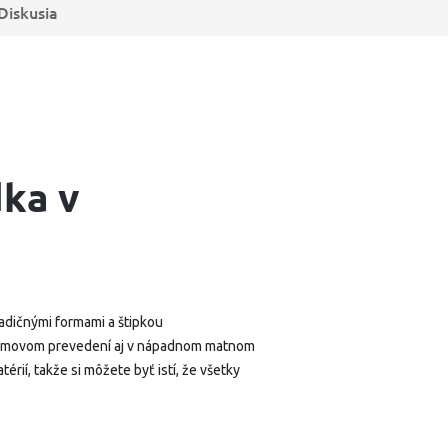
Diskusia
dka v
radičnými formami a štipkou
hrómovom prevedení aj v nápadnom matnom
ií, takže si môžete byť istí, že všetky