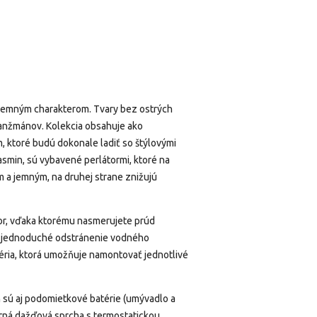
 jemným charakterom.
Tvary bez ostrých
ranžmánov.
Kolekcia obsahuje ako
m, ktoré budú dokonale ladiť so štýlovými
asmin, sú vybavené perlátormi, ktoré na
 a jemným, na druhej strane znižujú
tor, vďaka ktorému nasmerujete prúd
a jednoduché odstránenie vodného
éria, ktorá umožňuje namontovať jednotlivé
 sú aj podomietkové batérie (umývadlo a
rná dažďová sprcha s termostatickou