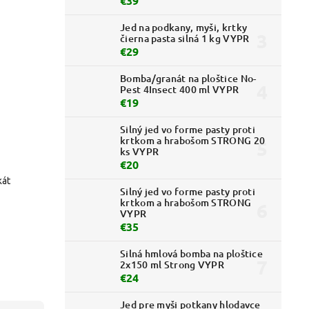
€39
Jed na podkany, myši, krtky
čierna pasta silná 1 kg VYPR
€29
Bomba/granát na ploštice No-
Pest 4Insect 400 ml VYPR
€19
Silný jed vo forme pasty proti
krtkom a hrabošom STRONG 20
ks VYPR
€20
kát
Silný jed vo forme pasty proti
krtkom a hrabošom STRONG
VYPR
€35
Silná hmlová bomba na ploštice
2x150 ml Strong VYPR
€24
Jed pre myši potkany hlodavce