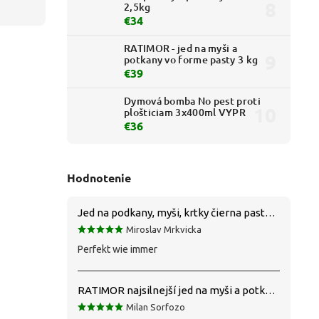
2,5kg
€34
RATIMOR - jed na myši a
potkany vo forme pasty 3 kg
€39
Dymová bomba No pest proti
plošticiam 3x400ml VYPR
€36
Hodnotenie
Jed na podkany, myši, krtky čierna pasta silná 1 kg VYPR
Miroslav Mrkvicka
Perfekt wie immer
RATIMOR najsilnejší jed na myši a potkany
Milan Sorfozo