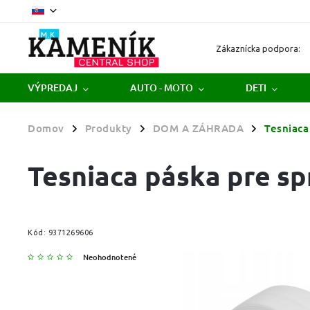
Zákaznícka podpora:
VÝPREDAJ
AUTO - MOTO
DETI
Domov
Produkty
DOM A ZÁHRADA
Tesniaca
/
/
/
Tesniaca páska pre s
Kód:
9371269606
Neohodnotené