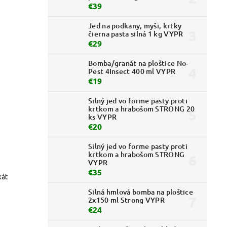
€39
Jed na podkany, myši, krtky
čierna pasta silná 1 kg VYPR
€29
Bomba/granát na ploštice No-
Pest 4Insect 400 ml VYPR
€19
Silný jed vo forme pasty proti
krtkom a hrabošom STRONG 20
ks VYPR
€20
Silný jed vo forme pasty proti
krtkom a hrabošom STRONG
VYPR
€35
kát
Silná hmlová bomba na ploštice
2x150 ml Strong VYPR
€24