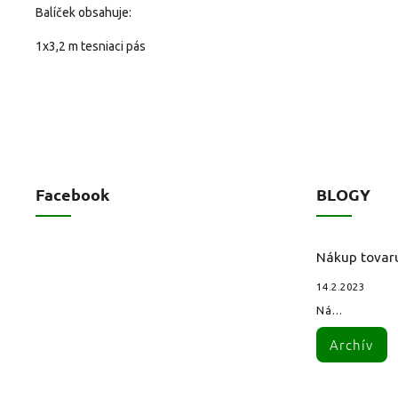
Balíček obsahuje:
1x3,2 m tesniaci pás
Facebook
BLOGY
Nákup tovar
14.2.2023
Ná...
Archív