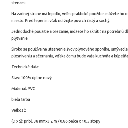
stenami.
Na zadnej strane má lepidlo, veľmi praktické použitie, môžete ho o
miesto.
Pred lepením však udržujte povrch čistý a suchý.
Jednoduché použitie a orezanie, môžete ho skrátiť na potrebnú dĺ
plytvanie.
Široko sa používa na utesnenie švov plynového sporáka, umývadla
plesniveniu a sčernaniu, vďaka čomu bude vaša kuchyňa a kúpeľňa 
Technické dáta:
Stav: 100% úplne nový
Materiál: PVC
biela farba
Veľkosť:
(D x Š): pribl.
38 mmx3,2 m / 0,86 palca x 10,5 stopy