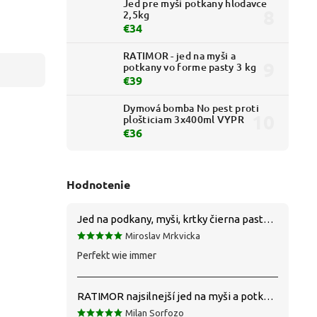
Jed pre myši potkany hlodavce
2,5kg
€34
RATIMOR - jed na myši a
potkany vo forme pasty 3 kg
€39
Dymová bomba No pest proti
plošticiam 3x400ml VYPR
€36
Hodnotenie
Jed na podkany, myši, krtky čierna pasta silná 1 kg VYPR
Miroslav Mrkvicka
Perfekt wie immer
RATIMOR najsilnejší jed na myši a potkany
Milan Sorfozo