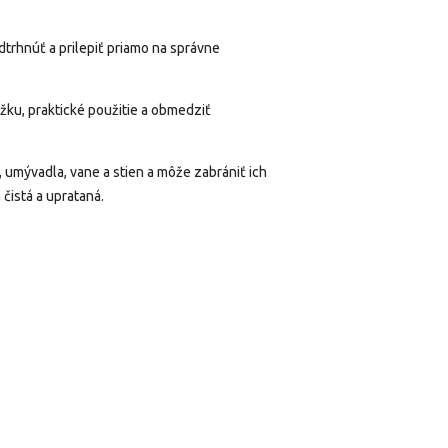
dtrhnúť a prilepiť priamo na správne
žku, praktické použitie a obmedziť
, umývadla,
vane
a stien a môže zabrániť ich
čistá a uprataná.