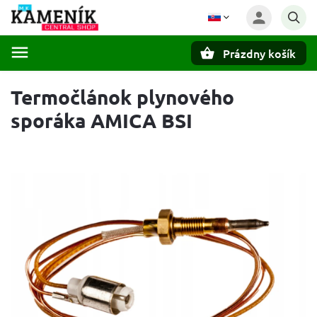
Prázdny košík
Hľadať
Termočlánok plynového
sporáka AMICA BSI