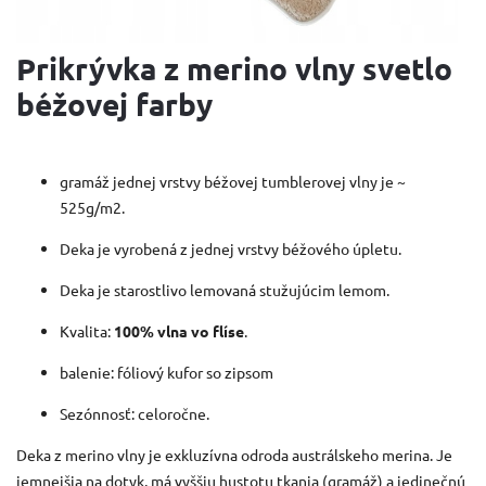
Prikrývka z merino vlny svetlo
béžovej farby
gramáž jednej vrstvy béžovej tumblerovej vlny je ~
525g/m2.
Deka je vyrobená z jednej vrstvy béžového úpletu.
Deka je starostlivo lemovaná stužujúcim lemom.
Kvalita:
100% vlna vo flíse
.
balenie: fóliový kufor so zipsom
Sezónnosť: celoročne.
Deka z merino vlny je exkluzívna odroda austrálskeho merina.
Je
jemnejšia na dotyk, má vyššiu hustotu tkania (gramáž) a jedinečnú