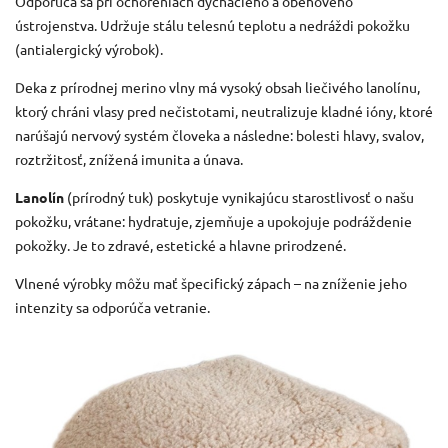
Odporúča sa pri ochoreniach dýchacieho a obehového
ústrojenstva.
Udržuje stálu telesnú teplotu a nedráždi pokožku
(antialergický výrobok).
Deka z prírodnej merino vlny má vysoký obsah liečivého lanolínu,
ktorý chráni vlasy pred nečistotami, neutralizuje kladné ióny, ktoré
narúšajú nervový systém človeka a následne: bolesti hlavy, svalov,
roztržitosť, znížená imunita a únava.
Lanolín
(prírodný tuk) poskytuje vynikajúcu starostlivosť o našu
pokožku, vrátane: hydratuje, zjemňuje a upokojuje podráždenie
pokožky.
Je to zdravé, estetické a hlavne prirodzené.
Vlnené výrobky môžu mať špecifický zápach – na zníženie jeho
intenzity sa odporúča vetranie.