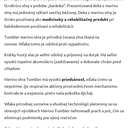
štruktúru vlny v podobe „baránka“.
Prezentovaná deka z merino
vlny má jednotný odtieň svetlej béžovej.
Deka
z merino vlny je
široko používaný ako
medicínsky a rehabilitačný produkt
pri
každodennom používaní a rehabilitácii.
Tumbler merino vlna je prírodná česaná vlna tkaná na
osnove.
Vďaka tomu je odolná proti vypadnutiu.
Krátky hustý vlas je veľmi odolný a príjemný na dotyk.
Má veľmi
vysokú tepelnú akumuláciu (zadržiavanie) a dokonale chráni pred
chladom.
Merino vlna Tumbler má vysokú
priedušnosť,
vďaka čomu sa
nepotíme.
(je respiračne aktívny prostredníctvom mechanizmu
kontrakcie a expanzie, preto naša pokožka dýcha).
Vďaka prírodnej surovine a vhodnej technológii pleteniny sa na
vlnených výrobkoch Merino Tumbler nehromadí prach a pot, čím sa
eliminujú podmienky pre vývoj roztočov.