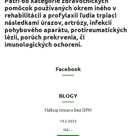
Patrí do kategórie zdravotníckych
pomôcok používaných okrem iného v
rehabilitácii a profylaxii
ľudia trpiaci
následkami úrazov, artrózy, infekcií
pohybového aparátu, protireumatických
lézií, porúch prekrvenia, či
imunologických ochorení.
Facebook
BLOGY
Nákup tovaru bez DPH
14.2.2023
Ná...