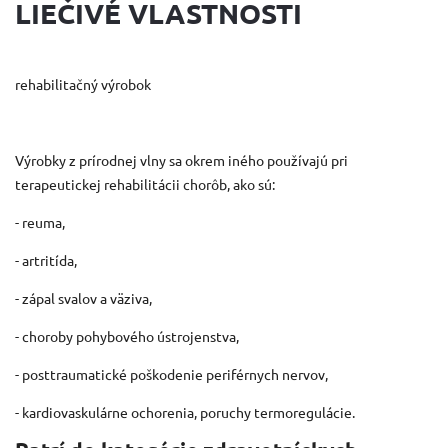
LIEČIVÉ VLASTNOSTI
rehabilitačný výrobok
Výrobky z prírodnej vlny sa okrem iného používajú pri
terapeutickej rehabilitácii chorôb, ako sú:
- reuma,
- artritída,
- zápal svalov a väziva,
- choroby pohybového ústrojenstva,
- posttraumatické poškodenie periférnych nervov,
- kardiovaskulárne ochorenia, poruchy termoregulácie.