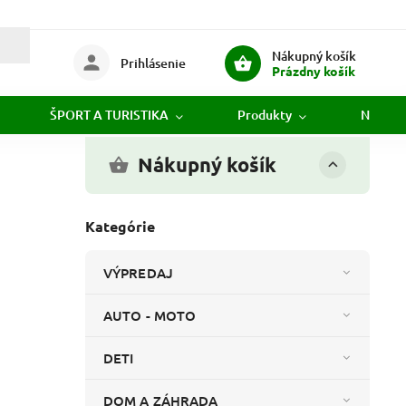
Nákupný košík
Prihlásenie
Prázdny košík
ŠPORT A TURISTIKA
Produkty
Novink
Nákupný košík
Kategórie
VÝPREDAJ
AUTO - MOTO
DETI
DOM A ZÁHRADA