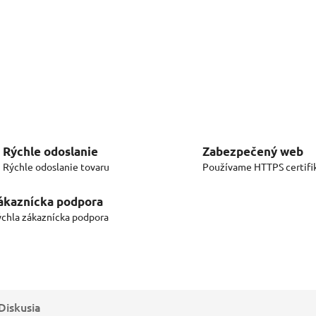
Rýchle odoslanie
Zabezpečený web
Rýchle odoslanie tovaru
Používame HTTPS certifi
ákaznícka podpora
chla zákaznícka podpora
Diskusia