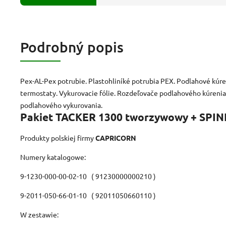
Podrobný popis
Pex-AL-Pex potrubie. Plastohliníké potrubia PEX. Podlahové kúre
termostaty. Vykurovacie fólie. Rozdeľovače podlahového kúrenia.
podlahového vykurovania.
Pakiet TACKER 1300 tworzywowy + SPIN
Produkty polskiej firmy
CAPRICORN
Numery katalogowe:
9-1230-000-00-02-10 ( 91230000000210 )
9-2011-050-66-01-10 ( 92011050660110 )
W zestawie: