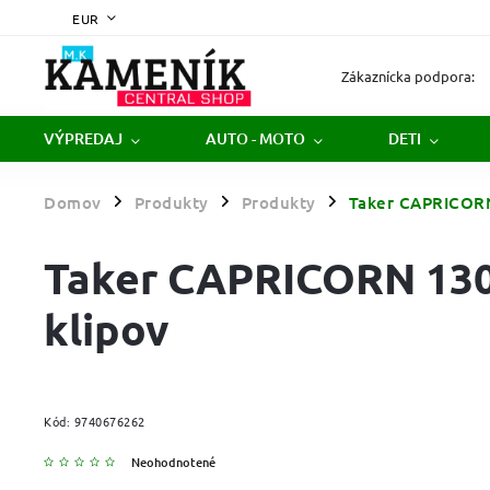
EUR
Zákaznícka podpora:
VÝPREDAJ
AUTO - MOTO
DETI
Domov
Produkty
Produkty
Taker CAPRICORN 
/
/
/
Taker CAPRICORN 1300
klipov
Kód:
9740676262
Neohodnotené