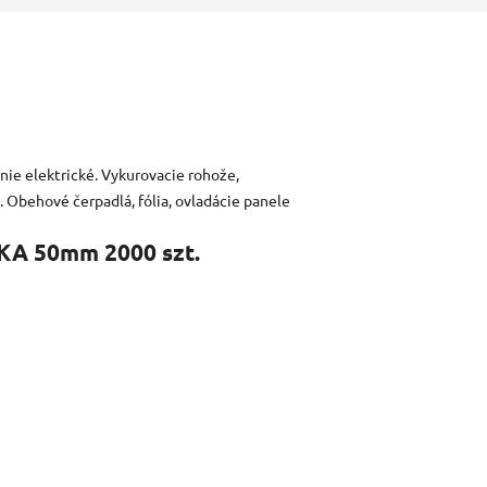
nie elektrické. Vykurovacie rohože,
 Obehové čerpadlá, fólia, ovladácie panele
KA 50mm 2000 szt.