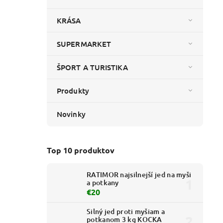
KRÁSA
SUPERMARKET
ŠPORT A TURISTIKA
Produkty
Novinky
Top 10 produktov
RATIMOR najsilnejší jed na myši
a potkany
€20
Silný jed proti myšiam a
potkanom 3 kg KOCKA