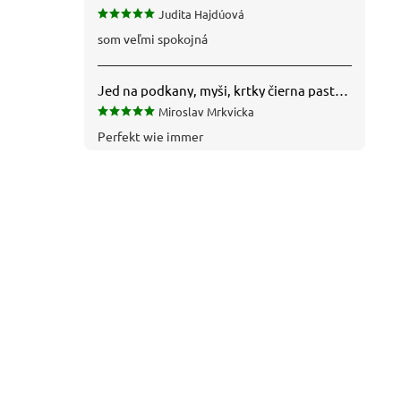
Judita Hajdúová
som veľmi spokojná
Jed na podkany, myši, krtky čierna pasta silná 1 kg VYPR
Miroslav Mrkvicka
Perfekt wie immer