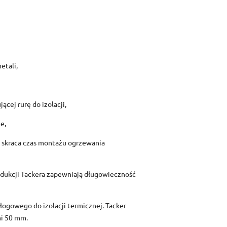
etali,
cej rurę do izolacji,
e,
u skraca czas montażu ogrzewania
produkcji Tackera zapewniają długowieczność
ogowego do izolacji termicznej. Tacker
mi 50 mm.