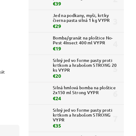
€39
Jed na podkany, myši, krtky
čierna pasta silná 1 kg VYPR
€29
Bomba/granát na ploštice No-
Pest 4Insect 400 ml VYPR
€19
Silný jed vo forme pasty proti
krtkom a hrabošom STRONG 20
ks VYPR
kát
€20
Silná hmlová bomba na ploštice
2x150 ml Strong VYPR
€24
Silný jed vo forme pasty proti
krtkom a hrabošom STRONG
VYPR
€35