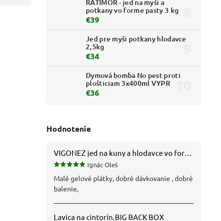
RATIMOR - jed na myši a
potkany vo forme pasty 3 kg
€39
Jed pre myši potkany hlodavce
2,5kg
€34
Dymová bomba No pest proti
plošticiam 3x400ml VYPR
€36
Hodnotenie
VIGONEZ jed na kuny a hlodavce vo forme pasty 1,5 kg
Ignác Oleš
Malé gelové plátky, dobré dávkovanie , dobré
balenie,
Lavica na cintorín.BIG BACK BOX