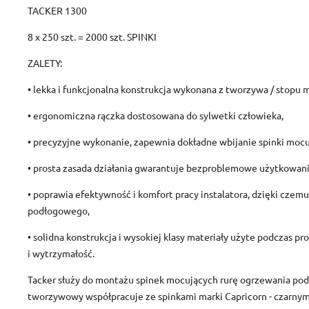
TACKER 1300
8 x 250 szt. = 2000 szt. SPINKI
ZALETY:
• lekka i funkcjonalna konstrukcja wykonana z tworzywa / stopu m
• ergonomiczna rączka dostosowana do sylwetki człowieka,
• precyzyjne wykonanie, zapewnia dokładne wbijanie spinki mocują
• prosta zasada działania gwarantuje bezproblemowe użytkowani
• poprawia efektywność i komfort pracy instalatora, dzięki czem
podłogowego,
• solidna konstrukcja i wysokiej klasy materiały użyte podczas 
i wytrzymałość.
Tacker służy do montażu spinek mocujących rurę ogrzewania podł
tworzywowy współpracuje ze spinkami marki Capricorn - czarny