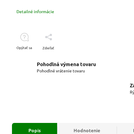
Detailné informácie
Opýtať sa
Zdieľať
Pohodlná výmena tovaru
Pohodlné vrátenie tovaru
Z
Rý
Popis
Hodnotenie