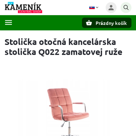
Prázdny košík
Hľadať
Stolička otočná kancelárska
stolička Q022 zamatovej ruže