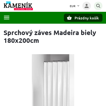
EUR
Prázdny košík
Hľadať
Sprchový záves Madeira biely
180x200cm