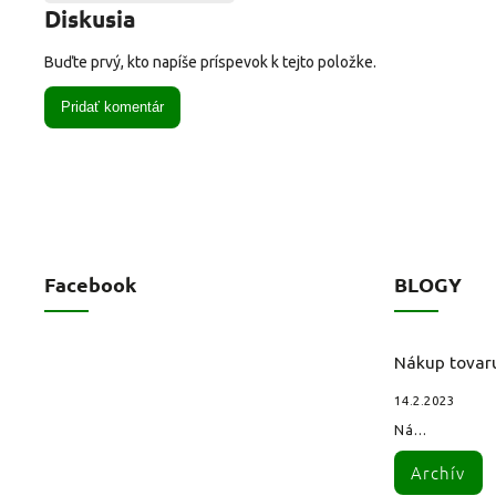
Diskusia
Buďte prvý, kto napíše príspevok k tejto položke.
Pridať komentár
Facebook
BLOGY
Nákup tovar
14.2.2023
Ná...
Archív