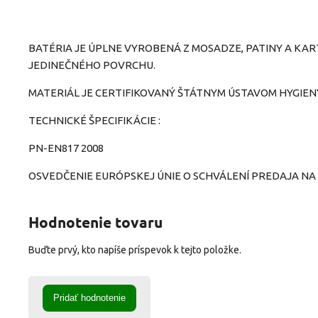
BATÉRIA JE ÚPLNE VYROBENÁ Z MOSADZE, PATINY A KAR
JEDINEČNÉHO POVRCHU.
MATERIÁL JE CERTIFIKOVANÝ ŠTÁTNYM ÚSTAVOM HYGIEN
TECHNICKÉ ŠPECIFIKÁCIE :
PN-EN817 2008
OSVEDČENIE EURÓPSKEJ ÚNIE O SCHVÁLENÍ PREDAJA N
Hodnotenie tovaru
Buďte prvý, kto napíše príspevok k tejto položke.
Pridať hodnotenie