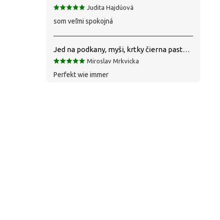
Judita Hajdúová
som veľmi spokojná
Jed na podkany, myši, krtky čierna pasta silná 1 kg VYPR
Miroslav Mrkvicka
Perfekt wie immer