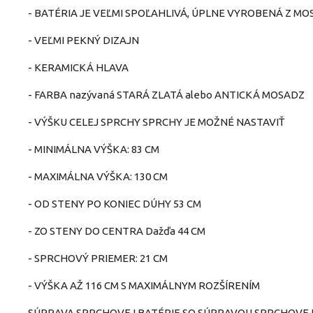
- BATÉRIA JE VEĽMI SPOĽAHLIVÁ, ÚPLNE VYROBENÁ Z M
- VEĽMI PEKNÝ DIZAJN
- KERAMICKÁ HLAVA
- FARBA nazývaná STARÁ ZLATÁ alebo ANTICKÁ MOSADZ
- VÝŠKU CELEJ SPRCHY SPRCHY JE MOŽNÉ NASTAVIŤ
- MINIMÁLNA VÝŠKA: 83 CM
- MAXIMÁLNA VÝŠKA: 130 CM
- OD STENY PO KONIEC DÚHY 53 CM
- ZO STENY DO CENTRA Dažďa 44 CM
- SPRCHOVÝ PRIEMER: 21 CM
- VÝŠKA AŽ 116 CM S MAXIMÁLNYM ROZŠÍRENÍM
SÚPRAVA SPRCHOVEJ BATÉRIE SO SÚPRAVOU SPRCHOVEJ