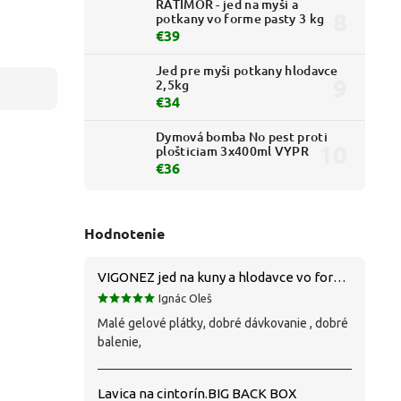
RATIMOR - jed na myši a
potkany vo forme pasty 3 kg
€39
Jed pre myši potkany hlodavce
2,5kg
€34
Dymová bomba No pest proti
plošticiam 3x400ml VYPR
€36
Hodnotenie
VIGONEZ jed na kuny a hlodavce vo forme pasty 1,5 kg
Ignác Oleš
Malé gelové plátky, dobré dávkovanie , dobré
balenie,
Lavica na cintorín.BIG BACK BOX