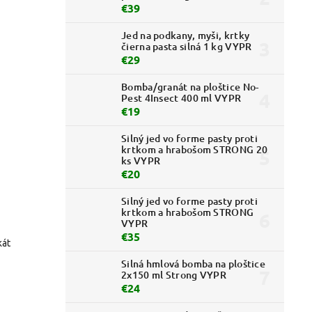
€39
Jed na podkany, myši, krtky
čierna pasta silná 1 kg VYPR
€29
Bomba/granát na ploštice No-
Pest 4Insect 400 ml VYPR
€19
Silný jed vo forme pasty proti
krtkom a hrabošom STRONG 20
ks VYPR
€20
Silný jed vo forme pasty proti
krtkom a hrabošom STRONG
VYPR
€35
kát
Silná hmlová bomba na ploštice
2x150 ml Strong VYPR
€24