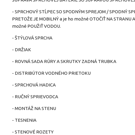
- SPRCHOVÝ STĹPEC SO SPODNÝM SPREJOM / SPODNÝ SP
PRETOŽE JE MOBILNÝ a je ho možné OTOČIŤ NA STRANU A
možné POUŽIŤ VODOU.
- ŠTÝLOVÁ SPRCHA
- DRŽIAK
- ROVNÁ SADA RÚRY A SKRUTKY ZADNÁ TRUBKA
- DISTRIBÚTOR VODNÉHO PRIETOKU
- SPRCHOVÁ HADICA
- RUČNÝ SPRIEVODCA
- MONTÁŽ NA STENU
- TESNENIA
- STENOVÉ ROZETY