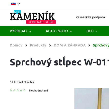
Zákaznícka podpora:
VÝPREDAJ
AUTO - MOTO
DETI
Domov
Produkty
DOM A ZÁHRADA
Sprchov
/
/
/
Sprchový stĺpec W-
Kód:
10217502127
Neohodnotené