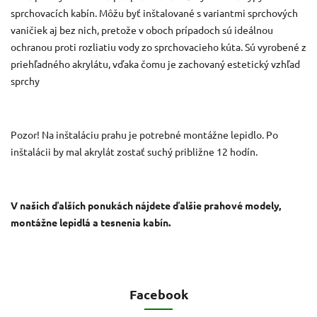
sprchovacích kabín. Môžu byť inštalované s variantmi sprchových
vaničiek aj bez nich, pretože v oboch prípadoch sú ideálnou
ochranou proti rozliatiu vody zo sprchovacieho kúta. Sú vyrobené z
priehľadného akrylátu, vďaka čomu je zachovaný estetický vzhľad
sprchy
Pozor! Na inštaláciu prahu je potrebné montážne lepidlo. Po
inštalácii by mal akrylát zostať suchý približne 12 hodín.
V našich ďalších ponukách nájdete ďalšie prahové modely,
montážne lepidlá a tesnenia kabín.
Facebook