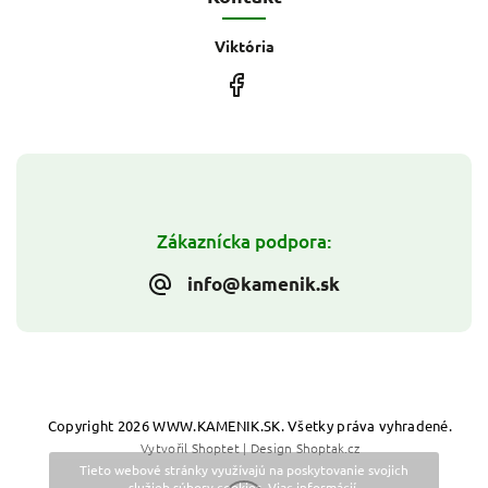
Viktória
Zákaznícka podpora:
info@kamenik.sk
Copyright 2026
WWW.KAMENIK.SK
. Všetky práva vyhradené.
Vytvořil
Shoptet
| Design
Shoptak.cz
Tieto webové stránky využívajú na poskytovanie svojich
služieb súbory cookies.
Viac informácií
.