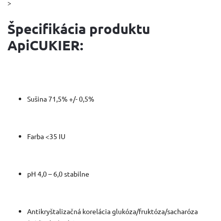
>
Špecifikácia produktu
ApiCUKIER:
Sušina 71,5% +/- 0,5%
Farba <35 IU
pH 4,0 – 6,0 stabilne
Antikryštalizačná korelácia glukóza/fruktóza/sacharóza