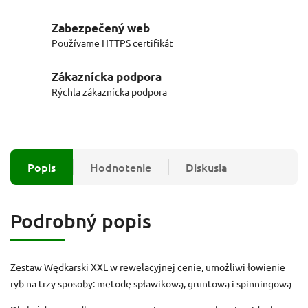
Zabezpečený web
Používame HTTPS certifikát
Zákaznícka podpora
Rýchla zákaznícka podpora
Popis
Hodnotenie
Diskusia
Podrobný popis
Zestaw Wędkarski XXL w rewelacyjnej cenie, umożliwi łowienie
ryb na trzy sposoby: metodę spławikową, gruntową i spinningową