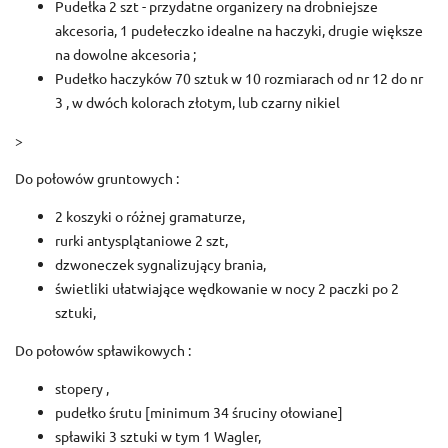
Pudełka 2 szt - przydatne organizery na drobniejsze
akcesoria, 1 pudełeczko idealne na haczyki, drugie większe
na dowolne akcesoria ;
Pudełko haczyków 70 sztuk w 10 rozmiarach od nr 12 do nr
3 , w dwóch kolorach złotym, lub czarny nikiel
>
Do połowów gruntowych :
2 koszyki o różnej gramaturze,
rurki antysplątaniowe 2 szt,
dzwoneczek sygnalizujący brania,
świetliki ułatwiające wędkowanie w nocy 2 paczki po 2
sztuki,
Do połowów spławikowych :
stopery ,
pudełko śrutu [minimum 34 śruciny ołowiane]
spławiki 3 sztuki w tym 1 Wagler,