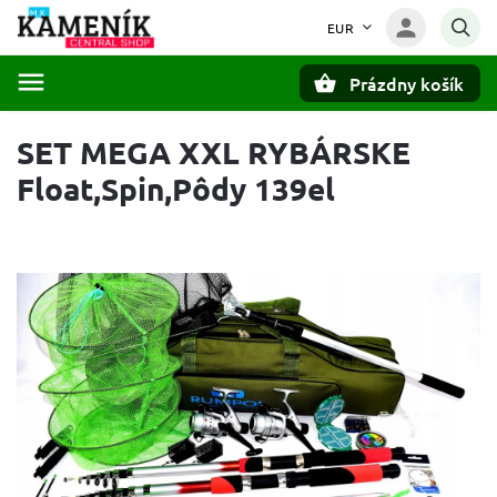
EUR
Prázdny košík
Hľadať
SET MEGA XXL RYBÁRSKE
Float,Spin,Pôdy 139el