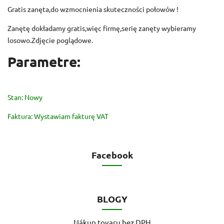
Gratis zanęta,do wzmocnienia skuteczności połowów !
Zanętę dokładamy gratis,więc firmę,serię zanęty wybieramy
losowo.Zdjęcie poglądowe.
Parametre:
Stan: Nowy
Faktura: Wystawiam fakturę VAT
Facebook
BLOGY
Nákup tovaru bez DPH