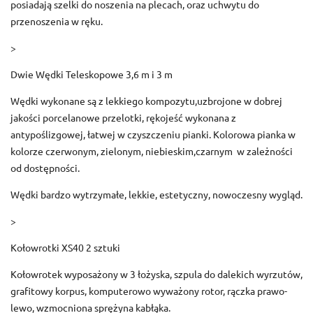
posiadają szelki do noszenia na plecach, oraz uchwytu do
przenoszenia w ręku.
>
Dwie Wędki Teleskopowe 3,6 m i 3 m
Wędki wykonane są z lekkiego kompozytu,uzbrojone w dobrej
jakości porcelanowe przelotki, rękojeść wykonana z
antypoślizgowej, łatwej w czyszczeniu pianki. Kolorowa pianka w
kolorze czerwonym, zielonym, niebieskim,czarnym w zależności
od dostępności.
Wędki bardzo wytrzymałe, lekkie, estetyczny, nowoczesny wygląd.
>
Kołowrotki XS40 2 sztuki
Kołowrotek wyposażony w 3 łożyska, szpula do dalekich wyrzutów,
grafitowy korpus, komputerowo wyważony rotor, rączka prawo-
lewo, wzmocniona sprężyna kabłąka.