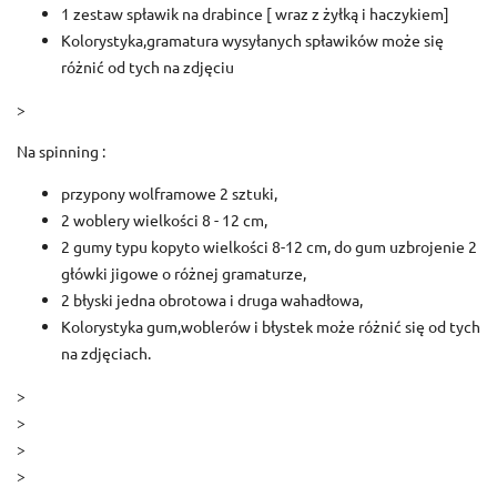
1 zestaw spławik na drabince [ wraz z żyłką i haczykiem]
Kolorystyka,gramatura wysyłanych spławików może się
różnić od tych na zdjęciu
>
Na spinning :
przypony wolframowe 2 sztuki,
2 woblery wielkości 8 - 12 cm,
2 gumy typu kopyto wielkości 8-12 cm, do gum uzbrojenie 2
główki jigowe o różnej gramaturze,
2 błyski jedna obrotowa i druga wahadłowa,
Kolorystyka gum,woblerów i błystek może różnić się od tych
na zdjęciach.
>
>
>
>