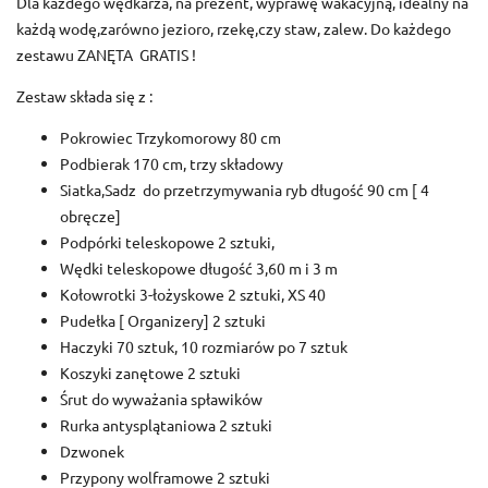
Dla każdego wędkarza, na prezent, wyprawę wakacyjną, idealny na
każdą wodę,zarówno jezioro, rzekę,czy staw, zalew. Do każdego
zestawu ZANĘTA GRATIS !
Zestaw składa się z :
Pokrowiec Trzykomorowy 80 cm
Podbierak 170 cm, trzy składowy
Siatka,Sadz do przetrzymywania ryb długość 90 cm [ 4
obręcze]
Podpórki teleskopowe 2 sztuki,
Wędki teleskopowe długość 3,60 m i 3 m
Kołowrotki 3-łożyskowe 2 sztuki, XS 40
Pudełka [ Organizery] 2 sztuki
Haczyki 70 sztuk, 10 rozmiarów po 7 sztuk
Koszyki zanętowe 2 sztuki
Śrut do wyważania spławików
Rurka antysplątaniowa 2 sztuki
Dzwonek
Przypony wolframowe 2 sztuki