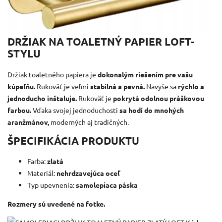
DRŽIAK NA TOALETNÝ PAPIER LOFT-
STYLU
Držiak toaletného papiera je
dokonalým riešením pre vašu
kúpeľňu.
Rukoväť je veľmi
stabilná a pevná.
Navyše sa
rýchlo a
jednoducho inštaluje.
Rukoväť je
pokrytá odolnou práškovou
farbou.
Vďaka svojej jednoduchosti
sa hodí do mnohých
aranžmánov,
moderných aj tradičných.
ŠPECIFIKÁCIA PRODUKTU
Farba:
zlatá
Materiál:
nehrdzavejúca oceľ
Typ upevnenia:
samolepiaca páska
Rozmery sú uvedené na fotke.