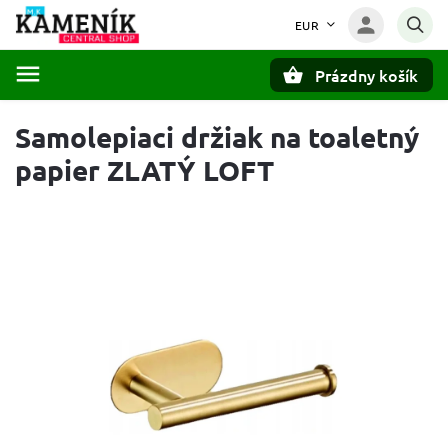
EUR
Prázdny košík
Hľadať
Samolepiaci držiak na toaletný
papier ZLATÝ LOFT