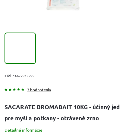
Kód:
14622912299
3 hodnotenia
SACARATE BROMABAIT 10KG - účinný jed
pre myši a potkany - otrávené zrno
Detailné informácie