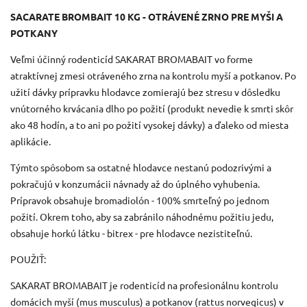
SACARATE BROMBAIT 10 KG - OTRÁVENÉ ZRNO PRE MYŠI A
POTKANY
Veľmi účinný rodenticíd SAKARAT BROMABAIT vo forme
atraktívnej zmesi otráveného zrna na kontrolu myší a potkanov. Po
užití dávky prípravku hlodavce zomierajú bez stresu v dôsledku
vnútorného krvácania dlho po požití (produkt nevedie k smrti skôr
ako 48 hodín, a to ani po požití vysokej dávky) a ďaleko od miesta
aplikácie.
Týmto spôsobom sa ostatné hlodavce nestanú podozrivými a
pokračujú v konzumácii návnady až do úplného vyhubenia.
Prípravok obsahuje bromadiolón - 100% smrteľný po jednom
požití. Okrem toho, aby sa zabránilo náhodnému požitiu jedu,
obsahuje horkú látku - bitrex - pre hlodavce nezistiteľnú.
POUŽIŤ:
SAKARAT BROMABAIT je rodenticíd na profesionálnu kontrolu
domácich myší (mus musculus) a potkanov (rattus norvegicus) v