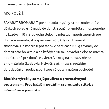
interiéri, okolo budov a vonku.
AKO POUŽIŤ:
SAKARAT BROMABAIT pre kontrolu myší by sa mal umiestniť v
dávkach po 50 g návnady do denatizačného kŕmidla umiestneného
na každých 10 m2 povrchu alebo na miestach neprístupných pre
domáce zvieratá, ako aj na miestach, kde sa zhromažďujú
škodcovia. Na kontrolu potkanov vložte časť 100 g návnady do
deratizačného kŕmidla na každých 10 m2 povrchu alebo na miesta
neprístupné pre domáce zvieratá, ako aj na miesta, kde sa
zhromažďujú škodcovia. Najvyššia účinnosť s použitím
deratizačných podávačov, ktoré nájdete v našom obchode!
Biocídne výrobky sa majú používať s preventívnymi
opatreniami. Pred každým použitím si prečítajte štítok a
informácie o produkte.
Facebook