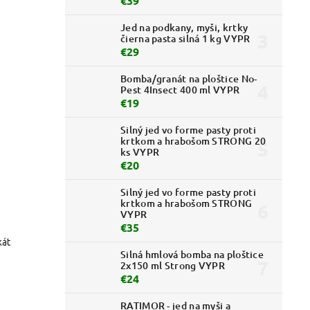
€39
Jed na podkany, myši, krtky
čierna pasta silná 1 kg VYPR
€29
Bomba/granát na ploštice No-
Pest 4Insect 400 ml VYPR
€19
Silný jed vo forme pasty proti
krtkom a hrabošom STRONG 20
ks VYPR
€20
Silný jed vo forme pasty proti
krtkom a hrabošom STRONG
VYPR
€35
kát
Silná hmlová bomba na ploštice
2x150 ml Strong VYPR
€24
RATIMOR - jed na myši a