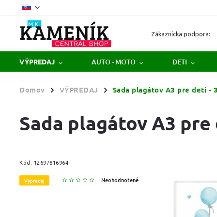
Zákaznícka podpora:
AUTO - MOTO
DETI
VÝPREDAJ
Domov
VÝPREDAJ
Sada plagátov A3 pre deti -
/
/
Sada plagátov A3 pre 
Kód:
12697816964
Neohodnotené
Výpredaj