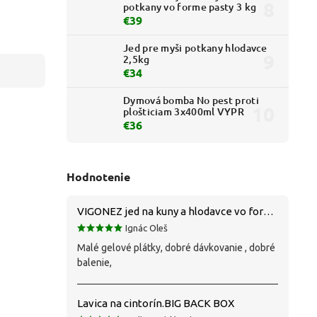
potkany vo forme pasty 3 kg
€39
Jed pre myši potkany hlodavce
2,5kg
€34
Dymová bomba No pest proti
plošticiam 3x400ml VYPR
€36
Hodnotenie
VIGONEZ jed na kuny a hlodavce vo forme pasty 1,5 kg
Ignác Oleš
Malé gelové plátky, dobré dávkovanie , dobré
balenie,
Lavica na cintorín.BIG BACK BOX