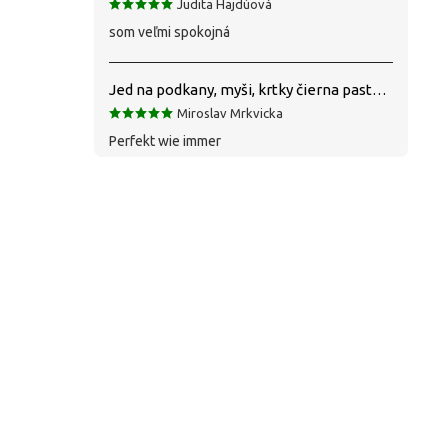
Judita Hajdúová
som veľmi spokojná
Jed na podkany, myši, krtky čierna pasta silná 1 kg VYPR
Miroslav Mrkvicka
Perfekt wie immer