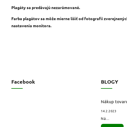
Plagáty sa predávajú nezarámované.
Farba plagátov sa môže mierne líšiť od fotografií zverejnený
nastavenia monitora.
Facebook
BLOGY
Nákup tovar
14.2.2023
Ná...