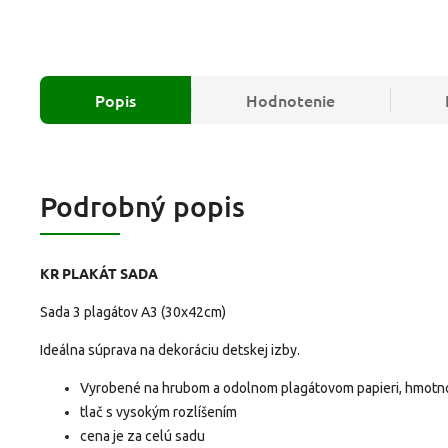
Popis
Hodnotenie
Podrobný popis
KR PLAKÁT SADA
Sada 3 plagátov A3 (30x42cm)
Ideálna súprava na dekoráciu detskej izby.
Vyrobené na hrubom a odolnom plagátovom papieri, hmotn
tlač s vysokým rozlíšením
cena je za celú sadu