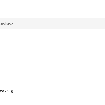
Diskusia
osť 250 g