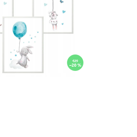
€29
–20 %