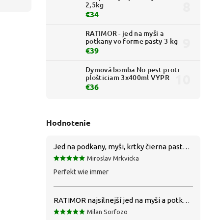
2,5kg
€34
RATIMOR - jed na myši a
potkany vo forme pasty 3 kg
€39
Dymová bomba No pest proti
plošticiam 3x400ml VYPR
€36
Hodnotenie
Jed na podkany, myši, krtky čierna pasta silná 1 kg VYPR
Miroslav Mrkvicka
Perfekt wie immer
RATIMOR najsilnejší jed na myši a potkany
Milan Sorfozo