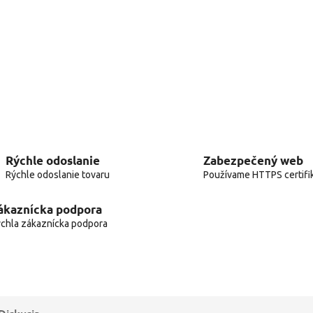
Rýchle odoslanie
Zabezpečený web
Rýchle odoslanie tovaru
Používame HTTPS certifi
ákaznícka podpora
chla zákaznícka podpora
Diskusia