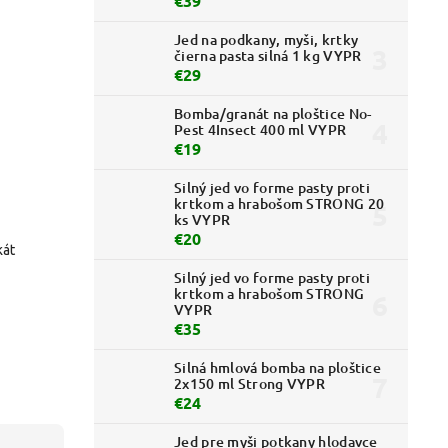
€39
Jed na podkany, myši, krtky
čierna pasta silná 1 kg VYPR
€29
Bomba/granát na ploštice No-
Pest 4Insect 400 ml VYPR
€19
Silný jed vo forme pasty proti
krtkom a hrabošom STRONG 20
ks VYPR
€20
kát
Silný jed vo forme pasty proti
krtkom a hrabošom STRONG
VYPR
€35
Silná hmlová bomba na ploštice
2x150 ml Strong VYPR
€24
Jed pre myši potkany hlodavce