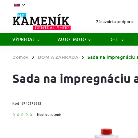
Zákaznícka podpora:
VÝPREDAJ
AUTO - MOTO
DETI
Domov
DOM A ZÁHRADA
Sada na impregnáciu 
/
/
Sada na impregnáciu 
Kód:
6740376983
Neohodnotené