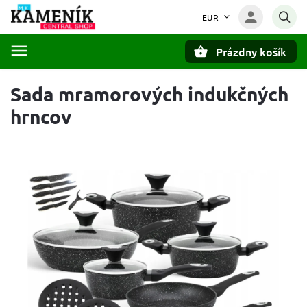
EUR
Prázdny košík
Hľadať
Sada mramorových indukčných
hrncov