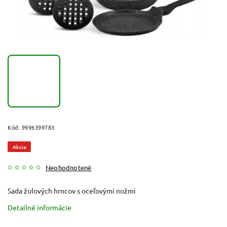
Kód:
9996399783
Akcia
Neohodnotené
Sada žulových hrncov s oceľovými nožmi
Detailné informácie