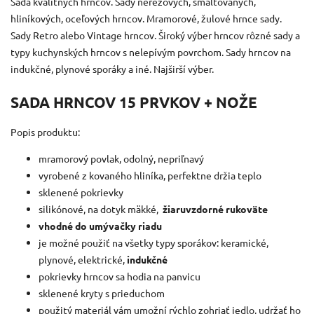
Sada kvalitných hrncov. Sady nerezových, smaltovaných,
hliníkových, oceľových hrncov. Mramorové, žulové hrnce sady.
Sady Retro alebo Vintage hrncov. Široký výber hrncov rôzné sady a
typy kuchynských hrncov s nelepívým povrchom. Sady hrncov na
indukčné, plynové sporáky a iné. Najširší výber.
SADA HRNCOV 15 PRVKOV + NOŽE
Popis produktu:
mramorový povlak, odolný, nepriľnavý
vyrobené z kovaného hliníka, perfektne držia teplo
sklenené pokrievky
silikónové, na dotyk mäkké,
žiaruvzdorné rukoväte
vhodné do umývačky riadu
je možné použiť na všetky typy sporákov: keramické,
plynové, elektrické,
indukčné
pokrievky hrncov sa hodia na panvicu
sklenené kryty s prieduchom
použitý materiál vám umožní rýchlo zohriať jedlo, udržať ho