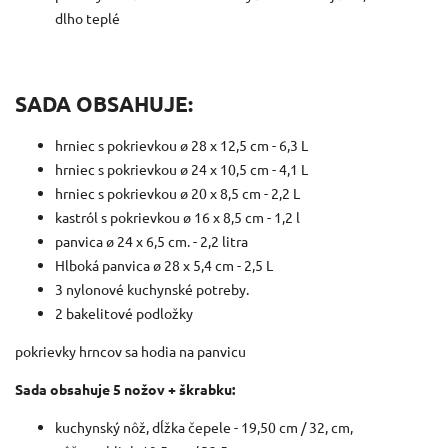
dlho teplé
SADA OBSAHUJE:
hrniec s pokrievkou ø 28 x 12,5 cm - 6,3 L
hrniec s pokrievkou ø 24 x 10,5 cm - 4,1 L
hrniec s pokrievkou ø 20 x 8,5 cm - 2,2 L
kastról s pokrievkou ø 16 x 8,5 cm - 1,2 l
panvica ø 24 x 6,5 cm.
- 2,2 litra
Hlboká panvica ø 28 x 5,4 cm - 2,5 L
3 nylonové kuchynské potreby.
2 bakelitové podložky
pokrievky hrncov sa hodia na panvicu
Sada obsahuje 5 nožov + škrabku:
kuchynský nôž, dĺžka čepele - 19,50 cm / 32, cm,