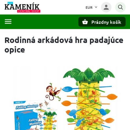
EUR
Prázdny košík
Hľadať
Rodinná arkádová hra padajúce
opice