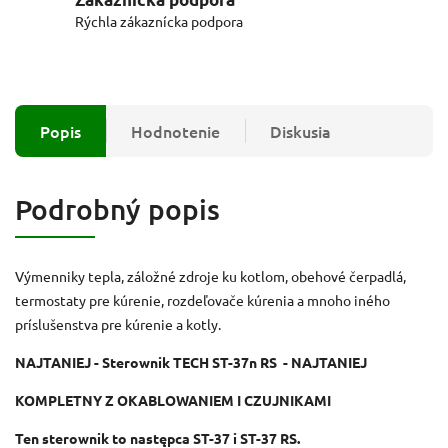
Rýchla zákaznícka podpora
Popis
Hodnotenie
Diskusia
Podrobný popis
Výmenniky tepla, záložné zdroje ku kotlom, obehové čerpadlá,
termostaty pre kúrenie, rozdeľovače kúrenia a mnoho iného
príslušenstva pre kúrenie a kotly.
NAJTANIEJ - Sterownik TECH ST-37n RS - NAJTANIEJ
KOMPLETNY Z OKABLOWANIEM I CZUJNIKAMI
Ten sterownik to następca ST-37 i ST-37 RS.