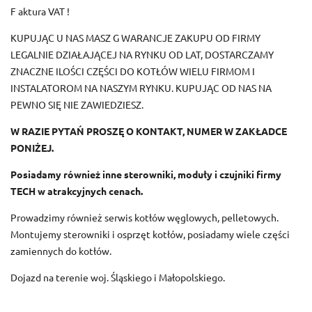
F aktura VAT !
KUPUJĄC U NAS MASZ G WARANCJE ZAKUPU OD FIRMY
LEGALNIE DZIAŁAJĄCEJ NA RYNKU OD LAT, DOSTARCZAMY
ZNACZNE ILOŚCI CZĘŚCI DO KOTŁÓW WIELU FIRMOM I
INSTALATOROM NA NASZYM RYNKU. KUPUJĄC OD NAS NA
PEWNO SIĘ NIE ZAWIEDZIESZ.
W RAZIE PYTAŃ PROSZĘ O KONTAKT, NUMER W ZAKŁADCE
PONIŻEJ.
Posiadamy również inne sterowniki, moduły i czujniki firmy
TECH w atrakcyjnych cenach.
Prowadzimy również serwis kotłów węglowych, pelletowych.
Montujemy sterowniki i osprzęt kotłów, posiadamy wiele części
zamiennych do kotłów.
Dojazd na terenie woj. Śląskiego i Małopolskiego.