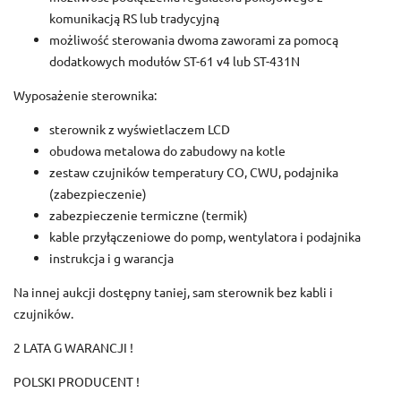
komunikacją RS lub tradycyjną
możliwość sterowania dwoma zaworami za pomocą
dodatkowych modułów ST-61 v4 lub ST-431N
Wyposażenie sterownika:
sterownik z wyświetlaczem LCD
obudowa metalowa do zabudowy na kotle
zestaw czujników temperatury CO, CWU, podajnika
(zabezpieczenie)
zabezpieczenie termiczne (termik)
kable przyłączeniowe do pomp, wentylatora i podajnika
instrukcja i g warancja
Na innej aukcji dostępny taniej, sam sterownik bez kabli i
czujników.
2 LATA G WARANCJI !
POLSKI PRODUCENT !