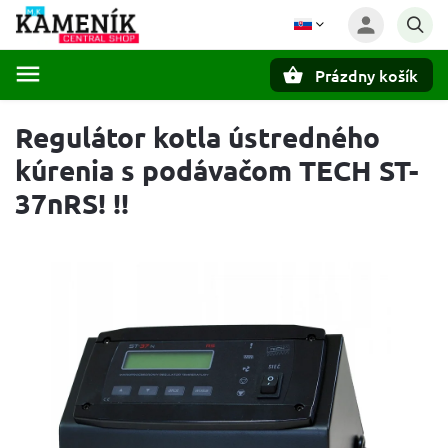
Prázdny košík
Hľadať
Regulátor kotla ústredného
kúrenia s podávačom TECH ST-
37nRS! !!