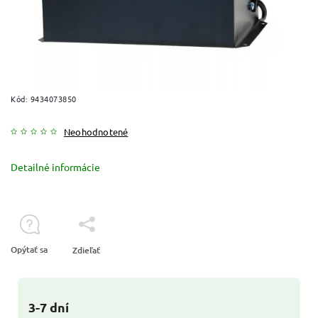
Kód:
9434073850
Neohodnotené
Detailné informácie
Opýtať sa
Zdieľať
3-7 dní