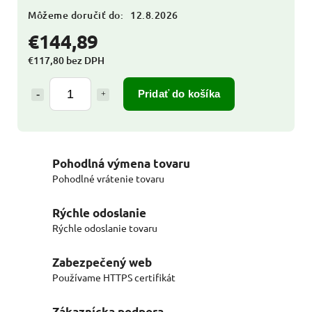
Môžeme doručiť do:
12.8.2026
€144,89
€117,80 bez DPH
Pridať do košíka
Pohodlná výmena tovaru
Pohodlné vrátenie tovaru
Rýchle odoslanie
Rýchle odoslanie tovaru
Zabezpečený web
Používame HTTPS certifikát
Zákaznícka podpora