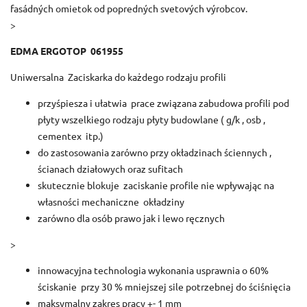
fasádných omietok od popredných svetových výrobcov.
>
EDMA ERGOTOP 061955
Uniwersalna Zaciskarka do każdego rodzaju profili
przyśpiesza i ułatwia prace związana zabudowa profili pod
płyty wszelkiego rodzaju płyty budowlane ( g/k , osb ,
cementex itp.)
do zastosowania zarówno przy okładzinach ściennych ,
ścianach działowych oraz sufitach
skutecznie blokuje zaciskanie profile nie wpływając na
własności mechaniczne okładziny
zarówno dla osób prawo jak i lewo ręcznych
>
innowacyjna technologia wykonania usprawnia o 60%
ściskanie przy 30 % mniejszej sile potrzebnej do ściśnięcia
maksymalny zakres pracy +- 1 mm