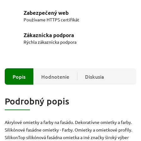
Zabezpečený web
Používame HTTPS certifikát
Zákaznícka podpora
Rýchla zákaznícka podpora
Popis
Hodnotenie
Diskusia
Podrobný popis
Akrylové omietky a farby na fasádu. Dekoratívne omietky a farby.
Silikónové fasádne omietky - Farby. Omietky a omietkové profily.
SilikonTop silikónová fasádna omietka a iné značky široký výber