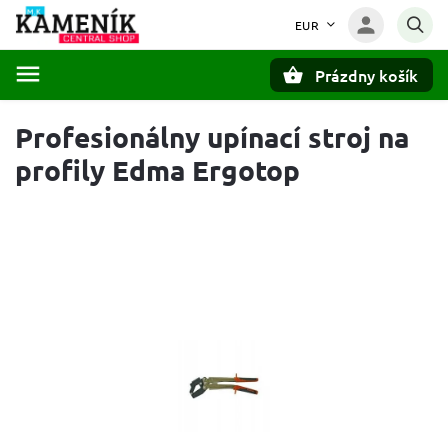
EUR
Prázdny košík
Hľadať
Profesionálny upínací stroj na
profily Edma Ergotop