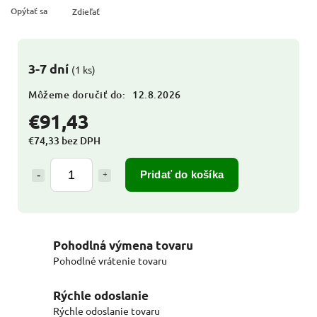
Opýtať sa
Zdieľať
3-7 dní
(1 ks)
Môžeme doručiť do:
12.8.2026
€91,43
€74,33 bez DPH
Pridať do košíka
Pohodlná výmena tovaru
Pohodlné vrátenie tovaru
Rýchle odoslanie
Rýchle odoslanie tovaru