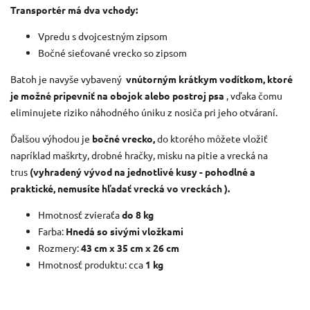
Transportér má dva vchody:
Vpredu s dvojcestným zipsom
Bočné sieťované vrecko so zipsom
Batoh je navyše vybavený
vnútorným krátkym vodítkom, ktoré
je možné pripevniť na obojok alebo postroj psa
, vďaka čomu
eliminujete riziko náhodného úniku z nosiča pri jeho otváraní.
Ďalšou výhodou je
bočné vrecko,
do ktorého môžete vložiť
napríklad maškrty, drobné hračky, misku na pitie a vrecká na
trus
(vyhradený vývod na jednotlivé kusy - pohodlné a
praktické, nemusíte hľadať vrecká vo vreckách ).
Hmotnosť zvieraťa
do 8 kg
Farba:
Hnedá so sivými vložkami
Rozmery:
43 cm x 35 cm x 26 cm
Hmotnosť produktu: cca
1 kg