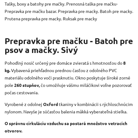
Tašky, boxy a batohy pre mačky. Prenosná taška pre mačku-
Prepravka pre mačku bazar. Prepravka pre macky. Batoh pre macky.
Prutena prepravka pre macky. Ruksak pre macky
Prepravka pre mačku - Batoh pre
psov a mačky. Sivý
Pohodlný nosič určený pre domáce zvieratá s hmotnosťou do
8
kg.
Vybavená priehľadnou prednou časťou z odolného PVC
materiálu odolného voči prasknutiu.
Okno poskytuje široké zorné
pole
260 stupňov,
čo umožňuje vášmu miláčikovi voľne pozorovať
počas cestovania.
Vyrobené z odolnej
Oxford
tkaniny v kombinácii s rýchloschnúcim
nylonom.
Navyše je súčasťou balenia mäkká vyberateľná stielka.
O správnu cirkuláciu vzduchu sa postará množstvo vetracích
otvorov.