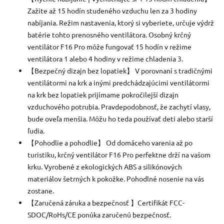
Zažite až 15 hodín studeného vzduchu len za 3 hodiny
nabíjania.
Režim nastavenia, ktorý si vyberiete, určuje výdrž
batérie tohto prenosného ventilátora.
Osobný krčný
ventilátor F16 Pro môže fungovať 15 hodín v režime
ventilátora 1 alebo 4 hodiny v režime chladenia 3.
【Bezpečný dizajn bez lopatiek】 V porovnaní s tradičnými
ventilátormi na krk a inými predchádzajúcimi ventilátormi
na krk bez lopatiek prijímame pokročilejší dizajn
vzduchového potrubia.
Pravdepodobnosť, že zachytí vlasy,
bude oveľa menšia.
Môžu ho teda používať deti alebo starší
ľudia.
【Pohodlie a pohodlie】 Od domáceho varenia až po
turistiku, krčný ventilátor F16 Pro perfektne drží na vašom
krku.
Vyrobené z ekologických ABS a silikónových
materiálov šetrných k pokožke.
Pohodlné nosenie na vás
zostane.
【Zaručená záruka a bezpečnosť 】Certifikát FCC-
SDOC/RoHs/CE ponúka zaručenú bezpečnosť.