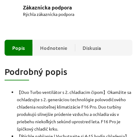
Zákaznícka podpora
Rýchla zákaznícka podpora
Popis
Hodnotenie
Diskusia
Podrobný popis
【Duo Turbo ventilátor s 2. chladiacim čipom】Okamžite sa
ochladzujte s 2. generáciou technológie polovodičového
chladenia nositeľnej klimatizácie F16 Pro.
Duo turbíny
produkujú silnejšie prúdenie vzduchu a ochladia vás v
priebehu niekoľkých sekúnd uprostred leta.
F16 Pro je
špičkový chladič krku.
【Rýchle nabíjanie |
Vychutnajte si 4-15 hodín chladenia】