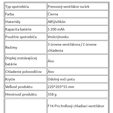
Typ spotrebiča
Prenosný ventilátor na krk
Farba
Čierna
Materiály
ABS/silikón
Kapacita batérie
5 200 mAh
Použitie spotrebiča
Vnútri/vonku
3 úrovne ventilátora / 2 úrovne
Režimy
chladenia
Displej zostávajúcej
Áno
batérie
Chladenie polovodičov
Áno
Krytie
Odolný voči potu
Veľkosť produktu
220*203*55 mm
Hmotnosť produktu
358 g
F16 Pro hrdlový chladiaci ventilátor