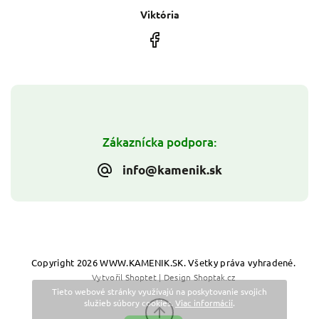
Viktória
Zákaznícka podpora:
info@kamenik.sk
Copyright 2026
WWW.KAMENIK.SK
. Všetky práva vyhradené.
Vytvořil
Shoptet
| Design
Shoptak.cz
Tieto webové stránky využívajú na poskytovanie svojich
služieb súbory cookies.
Viac informácií
.