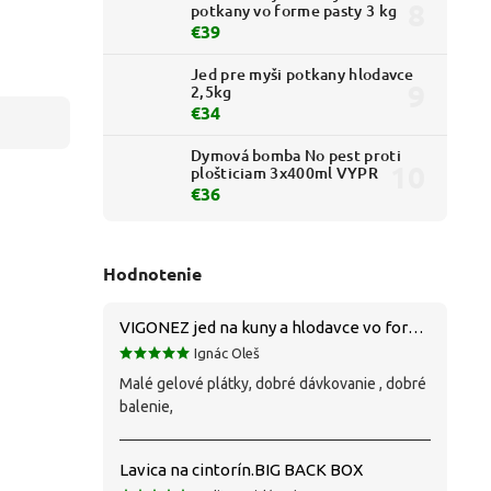
potkany vo forme pasty 3 kg
€39
Jed pre myši potkany hlodavce
2,5kg
€34
Dymová bomba No pest proti
plošticiam 3x400ml VYPR
€36
Hodnotenie
VIGONEZ jed na kuny a hlodavce vo forme pasty 1,5 kg
Ignác Oleš
Malé gelové plátky, dobré dávkovanie , dobré
balenie,
Lavica na cintorín.BIG BACK BOX