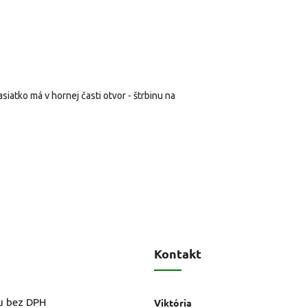
asiatko má v hornej časti otvor - štrbinu na
Kontakt
u bez DPH
Viktória