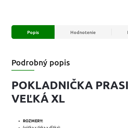
Popis
Hodnotenie
Podrobný popis
POKLADNIČKA PRASI
VEĽKÁ XL
ROZMERY:
(výška x šírka x dĺžka):