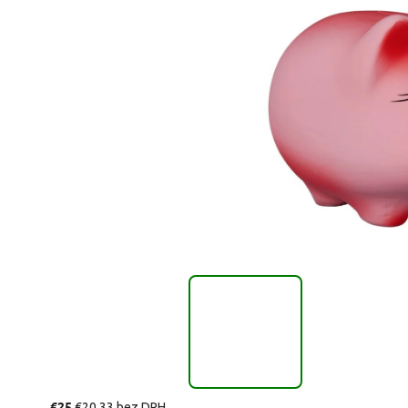
€25
€20,33 bez DPH