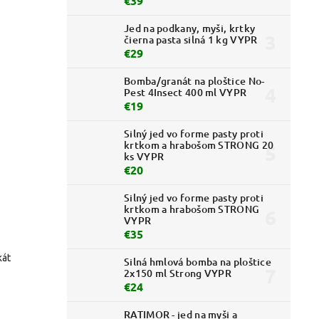
€39
Jed na podkany, myši, krtky
čierna pasta silná 1 kg VYPR
€29
Bomba/granát na ploštice No-
Pest 4Insect 400 ml VYPR
€19
Silný jed vo forme pasty proti
krtkom a hrabošom STRONG 20
ks VYPR
€20
Silný jed vo forme pasty proti
krtkom a hrabošom STRONG
VYPR
€35
kát
Silná hmlová bomba na ploštice
2x150 ml Strong VYPR
€24
RATIMOR - jed na myši a