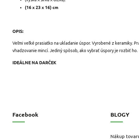
(16 x 23 x 16) cm
OPIS:
Veľmi veľké prasiatko na ukladanie úspor.
Vyrobené z keramiky.
Pr
vhadzovanie mincí.
Jediný spôsob, ako vybrať úspory je rozbiť ho.
IDEÁLNE NA DARČEK
Facebook
BLOGY
Nákup tovar