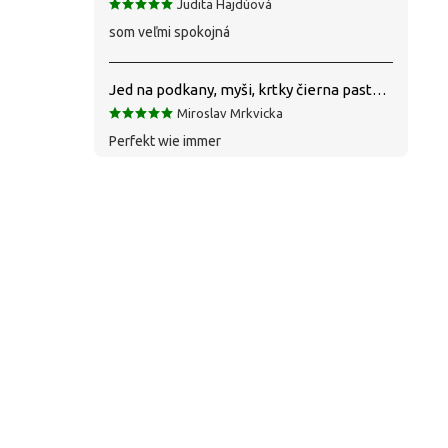
Judita Hajdúová
som veľmi spokojná
Jed na podkany, myši, krtky čierna pasta silná 1 kg VYPR
Miroslav Mrkvicka
Perfekt wie immer