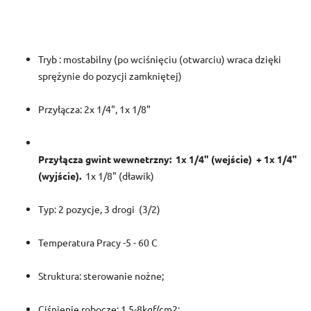
Tryb : mostabilny (po wciśnięciu (otwarciu) wraca dzięki
sprężynie do pozycji zamkniętej)
Przyłącza: 2x 1/4", 1x 1/8"
Przyłącza gwint wewnetrzny: 1x 1/4" (wejście) + 1x 1/4"
(wyjście).
1x 1/8" (dławik)
Typ: 2 pozycje, 3 drogi (3/2)
Temperatura Pracy -5 - 60 C
Struktura: sterowanie nożne;
Ciśnienie robocze: 1.5-8kgf/cm2;