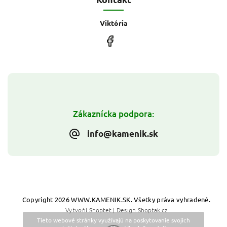
Viktória
Zákaznícka podpora:
info@kamenik.sk
Copyright 2026
WWW.KAMENIK.SK
. Všetky práva vyhradené.
Vytvořil
Shoptet
| Design
Shoptak.cz
Tieto webové stránky využívajú na poskytovanie svojich