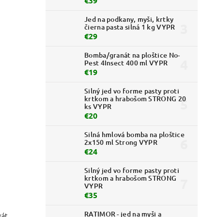
€39
Jed na podkany, myši, krtky
čierna pasta silná 1 kg VYPR
€29
Bomba/granát na ploštice No-
Pest 4Insect 400 ml VYPR
€19
Silný jed vo forme pasty proti
krtkom a hrabošom STRONG 20
ks VYPR
€20
Silná hmlová bomba na ploštice
2x150 ml Strong VYPR
€24
Silný jed vo forme pasty proti
krtkom a hrabošom STRONG
VYPR
€35
RATIMOR - jed na myši a
kát