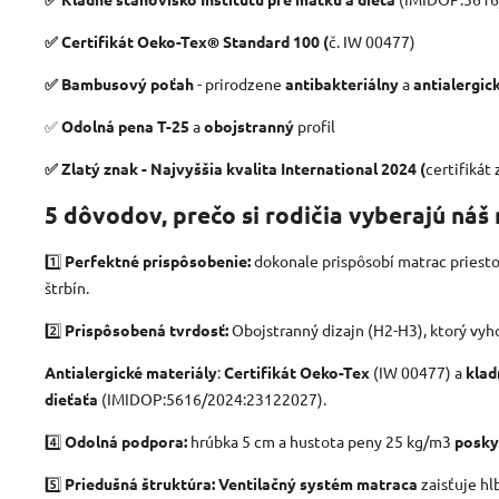
✅ Certifikát Oeko-Tex® Standard 100 (
č. IW 00477)
✅ Bambusový poťah
- prirodzene
antibakteriálny
a
antialergic
✅
Odolná pena T-25
a
obojstranný
profil
✅ Zlatý znak - Najvyššia kvalita International 2024 (
certifikát 
5 dôvodov, prečo si rodičia vyberajú náš
1️⃣
Perfektné prispôsobenie:
dokonale prispôsobí matrac priestor
štrbín.
2️⃣
Prispôsobená tvrdosť:
Obojstranný dizajn (H2-H3), ktorý vyh
Antialergické materiály
:
Certifikát Oeko-Tex
(IW 00477) a
klad
dieťaťa
(IMIDOP:5616/2024:23122027).
4️⃣
Odolná podpora:
hrúbka 5 cm a hustota peny 25 kg/m3
poskyt
5️⃣
Priedušná štruktúra:
Ventilačný systém matraca
zaisťuje hl