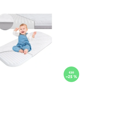
€39
–25 %