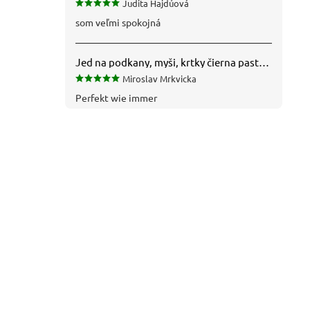
Judita Hajdúová
som veľmi spokojná
Jed na podkany, myši, krtky čierna pasta silná 1 kg VYPR
Miroslav Mrkvicka
Perfekt wie immer