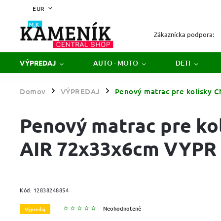
EUR
Zákaznícka podpora:
AUTO - MOTO
DETI
VÝPREDAJ
Domov
VÝPREDAJ
Penový matrac pre kolísky 
/
/
Penový matrac pre ko
AIR 72x33x6cm VYPR
Kód:
12838248854
Neohodnotené
Výpredaj