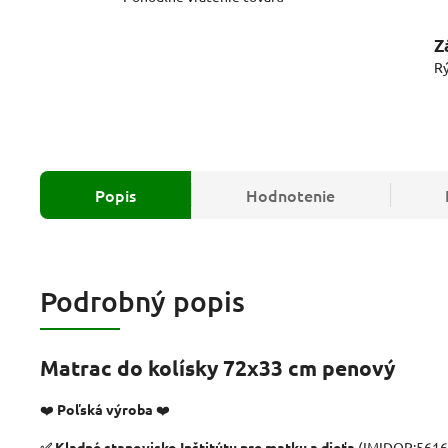
Z
Rý
Popis
Hodnotenie
Podrobný popis
Matrac do kolísky 72x33 cm penový
❤️
Poľská výroba
❤️
✅ Kladné stanovisko Inštitútu pre matku a dieťa
(IMIDOP:5616