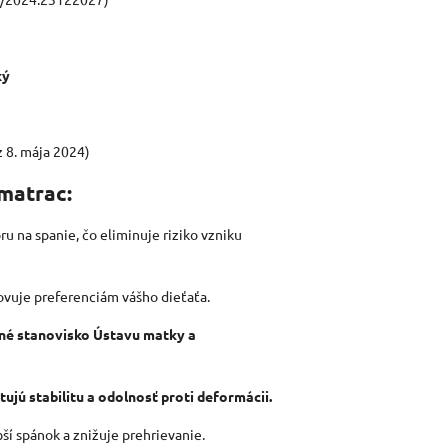
ký
z 8. mája 2024)
 matrac:
u na spanie, čo eliminuje riziko vzniku
ovuje preferenciám vášho dieťaťa.
né stanovisko Ústavu matky a
ujú stabilitu a odolnosť proti deformácii.
bší spánok a znižuje prehrievanie.