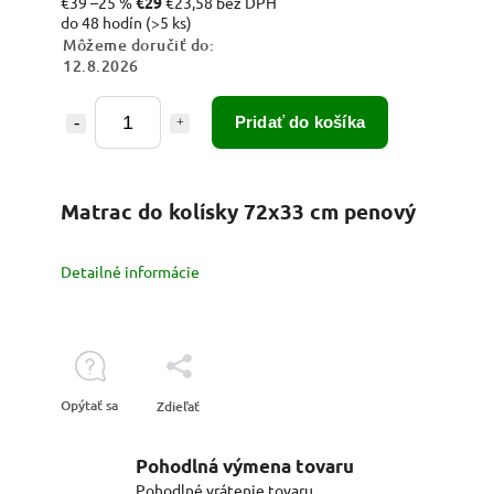
€39
–25 %
€29
€23,58 bez DPH
do 48 hodín
(>5 ks)
Môžeme doručiť do:
12.8.2026
Pridať do košíka
Matrac do kolísky 72x33 cm penový
Detailné informácie
Opýtať sa
Zdieľať
Pohodlná výmena tovaru
Pohodlné vrátenie tovaru