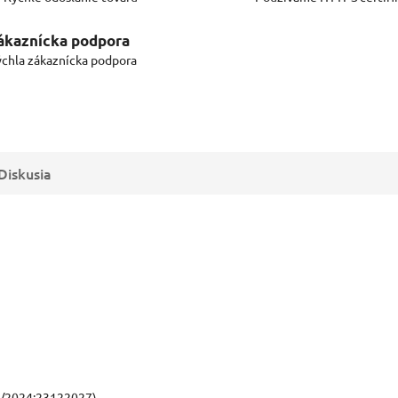
ákaznícka podpora
chla zákaznícka podpora
Diskusia
/2024:23122027)