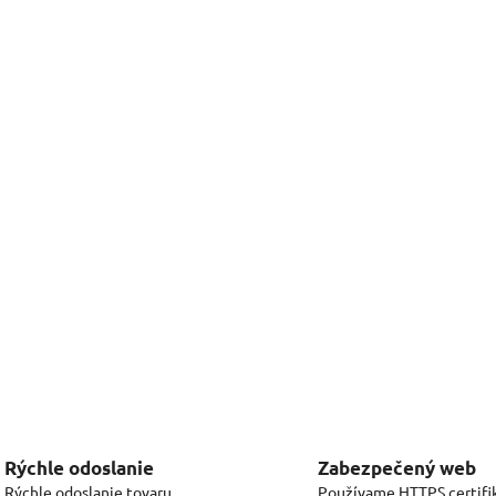
Rýchle odoslanie
Zabezpečený web
Rýchle odoslanie tovaru
Používame HTTPS certifi