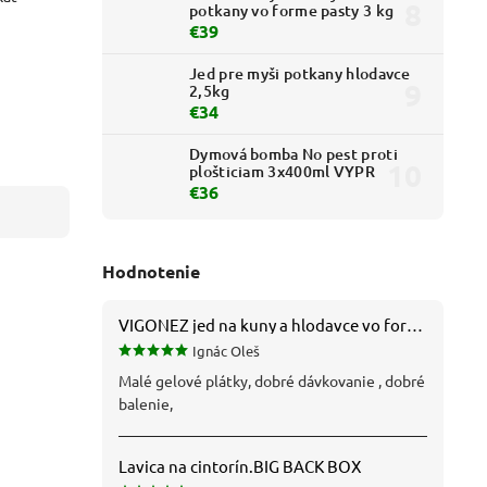
potkany vo forme pasty 3 kg
€39
Jed pre myši potkany hlodavce
2,5kg
€34
Dymová bomba No pest proti
plošticiam 3x400ml VYPR
€36
Hodnotenie
VIGONEZ jed na kuny a hlodavce vo forme pasty 1,5 kg
Ignác Oleš
Malé gelové plátky, dobré dávkovanie , dobré
balenie,
Lavica na cintorín.BIG BACK BOX