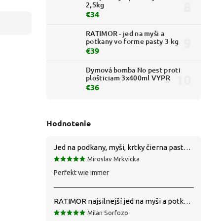
2,5kg
€34
RATIMOR - jed na myši a
potkany vo forme pasty 3 kg
€39
Dymová bomba No pest proti
plošticiam 3x400ml VYPR
€36
Hodnotenie
Jed na podkany, myši, krtky čierna pasta silná 1 kg VYPR
Miroslav Mrkvicka
Perfekt wie immer
RATIMOR najsilnejší jed na myši a potkany
Milan Sorfozo