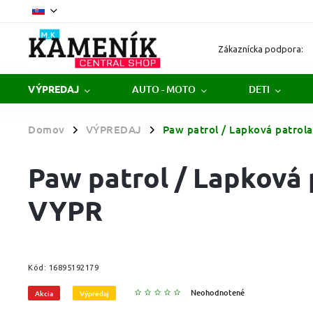
Zákaznícka podpora:
AUTO - MOTO
DETI
VÝPREDAJ
Domov
VÝPREDAJ
Paw patrol / Lapková patrol
/
/
Paw patrol / Lapková 
VYPR
Kód:
16895192179
Neohodnotené
Akcia
Výpredaj