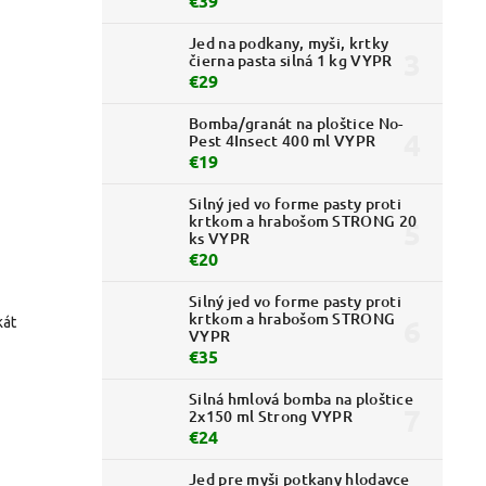
€39
Jed na podkany, myši, krtky
čierna pasta silná 1 kg VYPR
€29
Bomba/granát na ploštice No-
Pest 4Insect 400 ml VYPR
€19
Silný jed vo forme pasty proti
krtkom a hrabošom STRONG 20
ks VYPR
€20
Silný jed vo forme pasty proti
krtkom a hrabošom STRONG
kát
VYPR
€35
Silná hmlová bomba na ploštice
2x150 ml Strong VYPR
€24
Jed pre myši potkany hlodavce