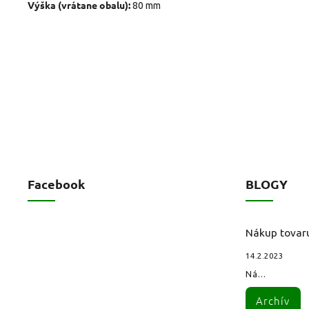
Výška (vrátane obalu):
80 mm
Facebook
BLOGY
Nákup tovar
14.2.2023
Ná...
Archív