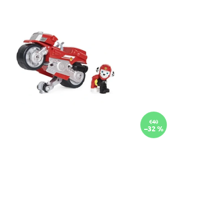
€40
–32 %