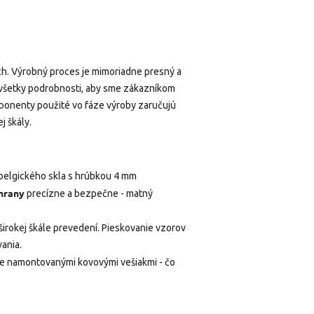
h. Výrobný proces je mimoriadne presný a
 všetky podrobnosti, aby sme zákazníkom
mponenty použité vo fáze výroby zaručujú
 škály.
belgického skla s hrúbkou 4 mm
hrany
precízne a bezpečne - matný
 širokej škále prevedení. Pieskovanie vzorov
ania.
e namontovanými kovovými vešiakmi - čo