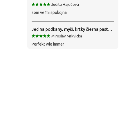
Judita Hajdúová
som veľmi spokojná
Jed na podkany, myši, krtky čierna pasta silná 1 kg VYPR
Miroslav Mrkvicka
Perfekt wie immer