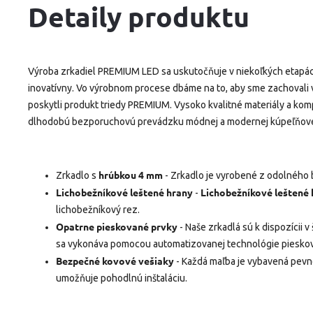
Detaily produktu
Výroba zrkadiel PREMIUM LED sa uskutočňuje v niekoľkých etapác
inovatívny. Vo výrobnom procese dbáme na to, aby sme zachovali
poskytli produkt triedy PREMIUM. Vysoko kvalitné materiály a ko
dlhodobú bezporuchovú prevádzku módnej a modernej kúpeľňovej
hrúbkou 4 mm
Zrkadlo s
- Zrkadlo je vyrobené z odolného 
Lichobežníkové leštené hrany
Lichobežníkové leštené 
-
lichobežníkový rez.
Opatrne pieskované prvky
- Naše zrkadlá sú k dispozícii v
sa vykonáva pomocou automatizovanej technológie pieskov
Bezpečné kovové vešiaky
- Každá maľba je vybavená pevn
umožňuje pohodlnú inštaláciu.