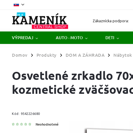
Zákaznícka podpora:
VÝPREDAJ
AUTO - MOTO
DETI
Domov
Produkty
DOM A ZÁHRADA
Nábytok
/
/
/
Osvetlené zrkadlo 70
kozmetické zväčšovac
Kód:
9542226680
Neohodnotené