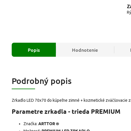
Z
Rý
Popis
Hodnotenie
Podrobný popis
Zrkadlo LED 70x70 do kúpeľne zimné + kozmetické zväčšovacie z
Parametre zrkadla - trieda PREMIUM
ARTTOR ®
Značka:
PREMIUM LED ZRKADLO
Možnosť: