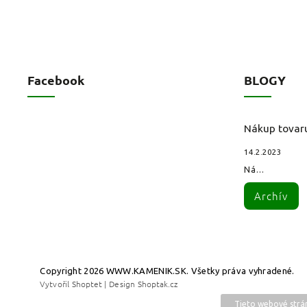
Facebook
BLOGY
Nákup tovar
14.2.2023
Ná...
Archív
Copyright 2026
WWW.KAMENIK.SK
. Všetky práva vyhradené.
Vytvořil
Shoptet
| Design
Shoptak.cz
Tieto webové strán