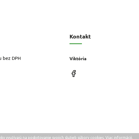
Kontakt
u bez DPH
Viktória
ky využívajú na poskytovanie svojich služieb súbory cookies.
Viac informácií
.