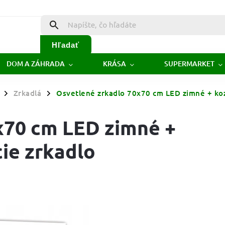
Hľadať
DOM A ZÁHRADA
KRÁSA
SUPERMARKET
Zrkadlá
Osvetlené zrkadlo 70x70 cm LED zimné + koz
/
/
x70 cm LED zimné +
ie zrkadlo