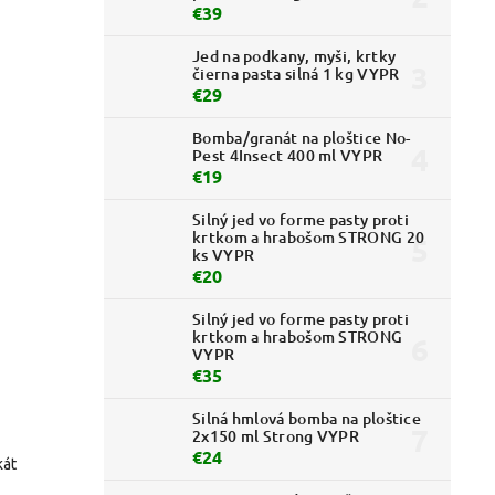
€39
Jed na podkany, myši, krtky
čierna pasta silná 1 kg VYPR
€29
Bomba/granát na ploštice No-
Pest 4Insect 400 ml VYPR
€19
Silný jed vo forme pasty proti
krtkom a hrabošom STRONG 20
ks VYPR
€20
Silný jed vo forme pasty proti
krtkom a hrabošom STRONG
VYPR
€35
Silná hmlová bomba na ploštice
2x150 ml Strong VYPR
€24
kát