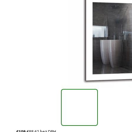
€109
€88,62 bez DPH