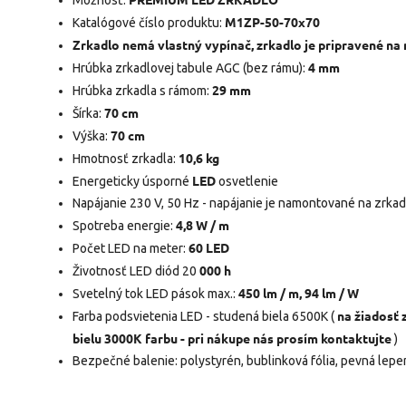
M1ZP-50-70x70
Katalógové číslo produktu:
Zrkadlo nemá vlastný vypínač, zrkadlo je pripravené na
4 mm
Hrúbka zrkadlovej tabule AGC (bez rámu):
29 mm
Hrúbka zrkadla s rámom:
70 cm
Šírka:
70 cm
Výška:
10,6 kg
Hmotnosť zrkadla:
LED
Energeticky úsporné
osvetlenie
Napájanie 230 V, 50 Hz - napájanie je namontované na zrkad
4,8 W / m
Spotreba energie:
60 LED
Počet LED na meter:
000 h
Životnosť LED diód 20
450 lm / m, 94 lm / W
Svetelný tok LED pások max.:
na žiadosť
Farba podsvietenia LED - studená biela 6500K (
bielu 3000K farbu - pri nákupe nás prosím kontaktujte
)
Bezpečné balenie: polystyrén, bublinková fólia, pevná lep