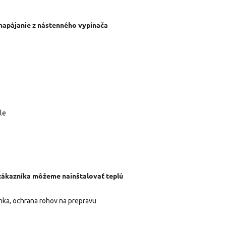
 napájanie z nástenného vypínača
le
 zákazníka môžeme nainštalovať teplú
enka, ochrana rohov na prepravu