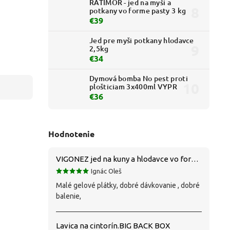
RATIMOR - jed na myši a
potkany vo forme pasty 3 kg
€39
Jed pre myši potkany hlodavce
2,5kg
€34
Dymová bomba No pest proti
plošticiam 3x400ml VYPR
€36
Hodnotenie
VIGONEZ jed na kuny a hlodavce vo forme pasty 1,5 kg
Ignác Oleš
Malé gelové plátky, dobré dávkovanie , dobré
balenie,
Lavica na cintorín.BIG BACK BOX