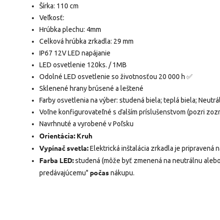
Šírka: 110 cm
Veľkosť:
Hrúbka plechu: 4mm
Celková hrúbka zrkadla: 29 mm
IP67 12V LED napájanie
LED osvetlenie 120ks. / 1MB
Odolné LED osvetlenie so životnosťou 20 000 h ✅
Sklenené hrany brúsené a leštené
Farby osvetlenia na výber: studená biela; teplá biela; Neutrá
Voľne konfigurovateľné s ďalším príslušenstvom (pozri zoz
Navrhnuté a vyrobené v Poľsku
Orientácia: Kruh
Vypínač svetla:
Elektrická inštalácia zrkadla je pripraven
Farba LED:
studená (môže byť zmenená na neutrálnu alebo t
počas
predávajúcemu"
nákupu.