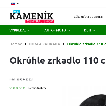
Zákaznícka podpora:
VÝPREDAJ
AUTO - MOTO
DETI
Domov
DOM A ZÁHRADA
Okrúhle zrkadlo 110 
/
/
Okrúhle zrkadlo 110 
Kód:
10727423221
Neohodnotené