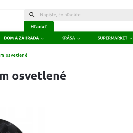
Hľadať
KRÁSA
SUPERMARKET
DOM A ZÁHRADA
cm osvetlené
cm osvetlené