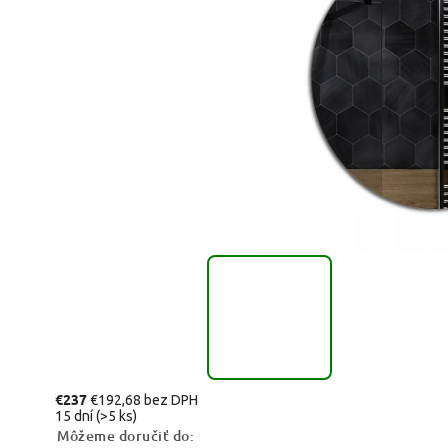
€237
€192,68 bez DPH
15 dní
(>5 ks)
Môžeme doručiť do: