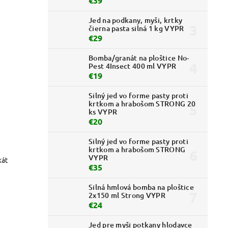
€39
Jed na podkany, myši, krtky
čierna pasta silná 1 kg VYPR
€29
Bomba/granát na ploštice No-
Pest 4Insect 400 ml VYPR
€19
Silný jed vo forme pasty proti
krtkom a hrabošom STRONG 20
ks VYPR
€20
Silný jed vo forme pasty proti
krtkom a hrabošom STRONG
VYPR
kát
€35
Silná hmlová bomba na ploštice
2x150 ml Strong VYPR
€24
Jed pre myši potkany hlodavce