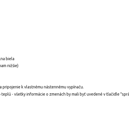
lna biela
nam nižšie)
á na pripojenie k vlastnému nástennému vypínaču.
eplú - všetky informácie o zmenách by mali byť uvedené v tlačidle "spr