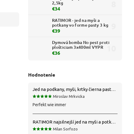
2,5kg
€34
RATIMOR - jed na myši a
potkany vo forme pasty 3 kg
€39
Dymová bomba No pest proti
plošticiam 3x400ml VYPR
€36
Hodnotenie
Jed na podkany, myši, krtky čierna pasta silná 1 kg VYPR
Miroslav Mrkvicka
Perfekt wie immer
RATIMOR najsilnejší jed na myši a potkany
Milan Sorfozo