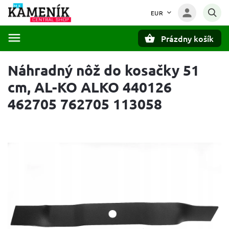
EUR
Prázdny košík
Hľadať
Náhradný nôž do kosačky 51
cm, AL-KO ALKO 440126
462705 762705 113058