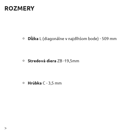
ROZMERY
Dĺžka
L (diagonálne v najdlhšom bode) - 509 mm
Stredová diera
ZB -19,5mm
Hrúbka
C - 3,5 mm
>