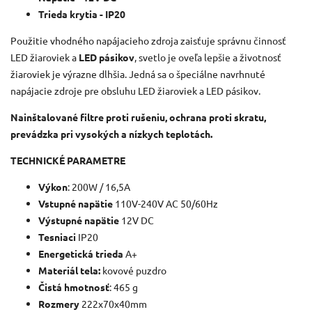
Trieda krytia - IP20
Použitie vhodného napájacieho zdroja zaisťuje správnu činnosť
LED žiaroviek a
LED pásikov
, svetlo je oveľa lepšie a životnosť
žiaroviek je výrazne dlhšia. Jedná sa o špeciálne navrhnuté
napájacie zdroje pre obsluhu LED žiaroviek a LED pásikov.
Nainštalované filtre proti rušeniu, ochrana proti skratu,
prevádzka pri vysokých a nízkych teplotách.
TECHNICKÉ PARAMETRE
Výkon
: 200W / 16,5A
Vstupné napätie
110V-240V AC 50/60Hz
Výstupné napätie
12V DC
Tesniaci
IP20
Energetická trieda
A+
Materiál tela:
kovové puzdro
Čistá hmotnosť
: 465 g
Rozmery
222x70x40mm