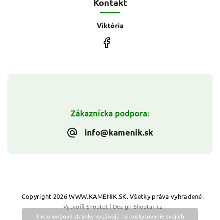
Kontakt
Viktória
Zákaznícka podpora:
info@kamenik.sk
Copyright 2026
WWW.KAMENIK.SK
. Všetky práva vyhradené.
Vytvořil
Shoptet
| Design
Shoptak.cz
Tieto webové stránky využívajú na poskytovanie svojich