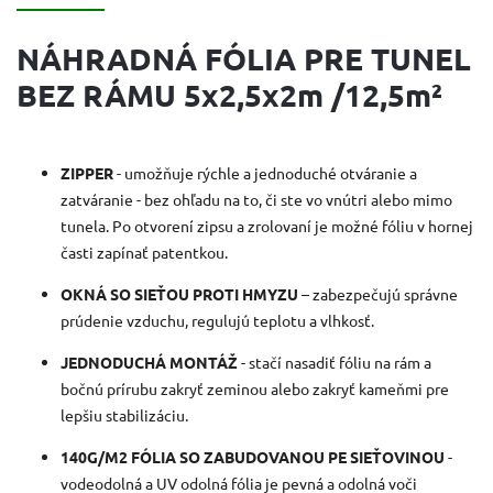
NÁHRADNÁ FÓLIA PRE TUNEL
BEZ RÁMU 5x2,5x2m /12,5m²
ZIPPER
- umožňuje rýchle a jednoduché otváranie a
zatváranie - bez ohľadu na to, či ste vo vnútri alebo mimo
tunela. Po otvorení zipsu a zrolovaní je možné fóliu v hornej
časti zapínať patentkou.
OKNÁ SO SIEŤOU PROTI HMYZU
– zabezpečujú správne
prúdenie vzduchu, regulujú teplotu a vlhkosť.
JEDNODUCHÁ MONTÁŽ
- stačí nasadiť fóliu na rám a
bočnú prírubu zakryť zeminou alebo zakryť kameňmi pre
lepšiu stabilizáciu.
140G/M2 FÓLIA SO ZABUDOVANOU PE SIEŤOVINOU
-
vodeodolná a UV odolná fólia je pevná a odolná voči