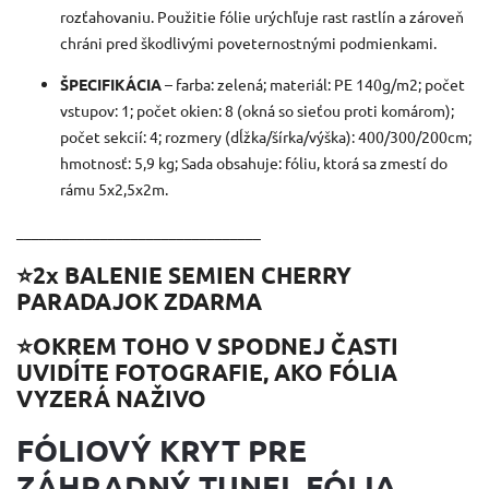
rozťahovaniu. Použitie fólie urýchľuje rast rastlín a zároveň
chráni pred škodlivými poveternostnými podmienkami.
ŠPECIFIKÁCIA
– farba: zelená; materiál: PE 140g/m2; počet
vstupov: 1; počet okien: 8 (okná so sieťou proti komárom);
počet sekcií: 4; rozmery (dĺžka/šírka/výška): 400/300/200cm;
hmotnosť: 5,9 kg; Sada obsahuje: fóliu, ktorá sa zmestí do
rámu 5x2,5x2m.
________________________________
⭐️2x BALENIE SEMIEN CHERRY
PARADAJOK ZDARMA
⭐️OKREM TOHO V SPODNEJ ČASTI
UVIDÍTE FOTOGRAFIE, AKO FÓLIA
VYZERÁ NAŽIVO
FÓLIOVÝ KRYT PRE
ZÁHRADNÝ TUNEL FÓLIA