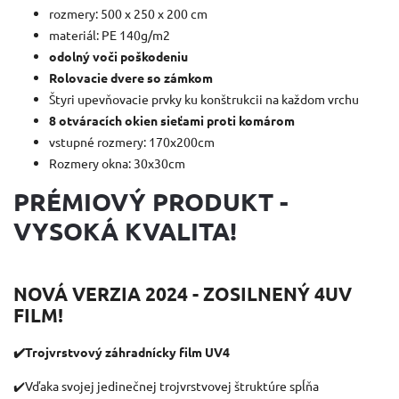
rozmery: 500 x 250 x 200 cm
materiál: PE 140g/m2
odolný voči poškodeniu
Rolovacie dvere so zámkom
Štyri upevňovacie prvky ku konštrukcii na každom vrchu
8 otváracích okien sieťami proti komárom
vstupné rozmery: 170x200cm
Rozmery okna: 30x30cm
PRÉMIOVÝ PRODUKT -
VYSOKÁ KVALITA!
NOVÁ VERZIA 2024 - ZOSILNENÝ 4UV
FILM!
✔️Trojvrstvový záhradnícky film UV4
✔️Vďaka svojej jedinečnej trojvrstvovej štruktúre spĺňa