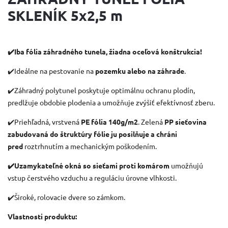
SKLENÍK 5x2,5 m
✔️Iba fólia záhradného tunela, žiadna oceľová konštrukcia!
✔️Ideálne na pestovanie na
pozemku alebo na záhrade
.
✔️Záhradný polytunel poskytuje optimálnu ochranu plodín,
predlžuje obdobie plodenia a umožňuje zvýšiť efektívnosť zberu.
✔️Priehľadná, vrstvená
PE fólia 140g/m2
. Zelená
PP sieťovina
zabudovaná do štruktúry fólie ju posilňuje a chráni
pred
roztrhnutím a mechanickým poškodením.
✔️Uzamykateľné okná so sieťami proti komárom
umožňujú
vstup čerstvého vzduchu a reguláciu úrovne vlhkosti.
✔️Široké, rolovacie dvere so zámkom.
Vlastnosti produktu: