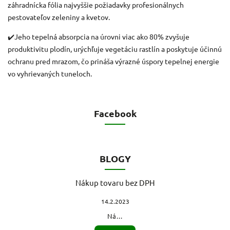
záhradnícka fólia najvyššie požiadavky profesionálnych
pestovateľov zeleniny a kvetov.
✔️Jeho tepelná absorpcia na úrovni viac ako 80% zvyšuje
produktivitu plodín, urýchľuje vegetáciu rastlín a poskytuje účinnú
ochranu pred mrazom, čo prináša výrazné úspory tepelnej energie
vo vyhrievaných tuneloch.
Facebook
BLOGY
Nákup tovaru bez DPH
14.2.2023
Ná...