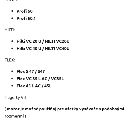
Profi 50
Profi 50.1
HILTI:
Hilti VC 20 U / HILTI VC20U
Hilti VC 40 U / HILTI VC40U
FLEX:
Flex S 47 / S47
Flex VC 35 L AC / VC35L
Flex 45 L AC / 45L
Hagerty VII
(
motor je možné použiť aj pre všetky vysávače s podobnými
rozmermi
)