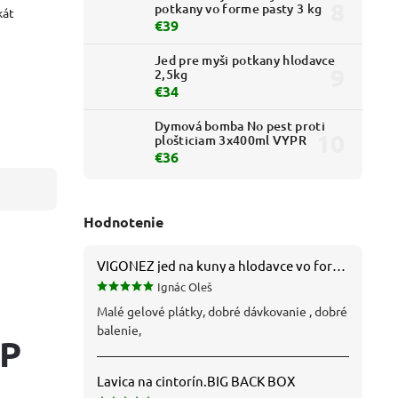
potkany vo forme pasty 3 kg
kát
€39
Jed pre myši potkany hlodavce
2,5kg
€34
Dymová bomba No pest proti
plošticiam 3x400ml VYPR
€36
Hodnotenie
VIGONEZ jed na kuny a hlodavce vo forme pasty 1,5 kg
Ignác Oleš
Malé gelové plátky, dobré dávkovanie , dobré
balenie,
HP
Lavica na cintorín.BIG BACK BOX