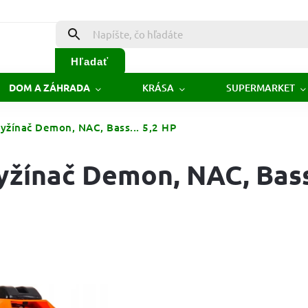
Hľadať
KRÁSA
SUPERMARKET
DOM A ZÁHRADA
žínač Demon, NAC, Bass... 5,2 HP
žínač Demon, NAC, Bass