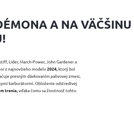
DÉMONA A NA VÄČŠINU
!
iff, Lider, March-Power, John Gardener a
or z najnovšieho modelu
2024,
ktorý bol
načuje presným dávkovaním palivovej zmesi,
skymi karburátormi. Obloženie odstredivej
m trenia,
vďaka čomu sa životnosť tohto