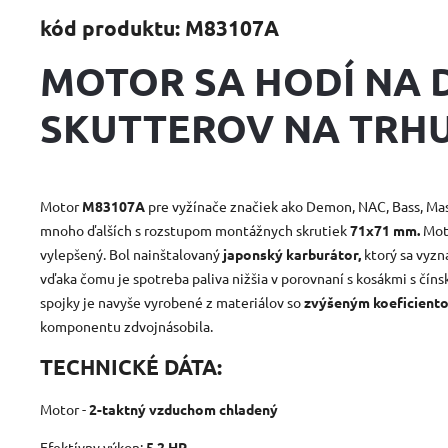
kód produktu: M83107A
MOTOR SA HODÍ NA 
SKUTTEROV NA TRHU
Motor
M83107A
pre vyžínače značiek ako Demon, NAC, Bass, Mast
mnoho ďalších s rozstupom montážnych skrutiek
71x71 mm.
Mot
vylepšený. Bol nainštalovaný
japonský karburátor,
ktorý sa vyz
vďaka čomu je spotreba paliva nižšia v porovnaní s kosákmi s čín
spojky je navyše vyrobené z materiálov so
zvýšeným koeficiento
komponentu zdvojnásobila.
TECHNICKÉ DÁTA:
Motor -
2-taktný vzduchom chladený
Efektívny výkon:
5,2 HP