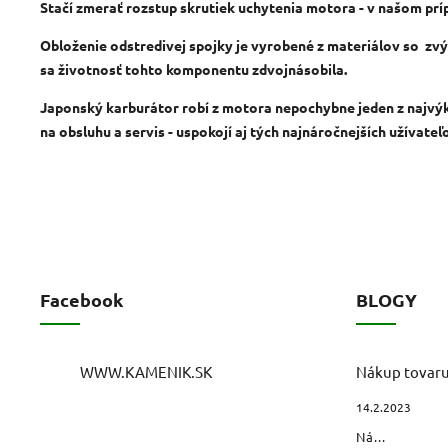
Stačí zmerať rozstup skrutiek uchytenia motora - v našom prí
Obloženie odstredivej spojky je vyrobené z materiálov so
zvý
sa životnosť tohto komponentu zdvojnásobila.
Japonský karburátor
robí z motora nepochybne jeden z najvý
na obsluhu a servis - uspokojí aj tých najnáročnejších užívateľ
Facebook
BLOGY
WWW.KAMENIK.SK
Nákup tovar
14.2.2023
Ná...