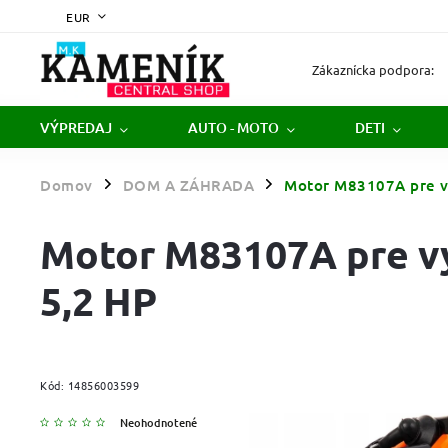
EUR
Zákaznícka podpora:
VÝPREDAJ
AUTO - MOTO
DETI
Domov
DOM A ZÁHRADA
Motor M83107A pre vy
/
/
Motor M83107A pre vy
5,2 HP
Kód:
14856003599
Neohodnotené