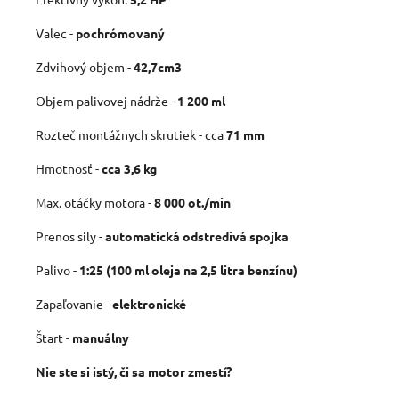
Valec -
pochrómovaný
Zdvihový objem -
42,7cm3
Objem palivovej nádrže -
1 200 ml
Rozteč montážnych skrutiek - cca
71 mm
Hmotnosť -
cca 3,6 kg
Max. otáčky motora -
8 000 ot./min
Prenos sily -
automatická
odstredivá spojka
Palivo -
1:25 (100 ml oleja na 2,5 litra benzínu)
Zapaľovanie -
elektronické
Štart -
manuálny
Nie ste si istý, či sa motor zmestí?