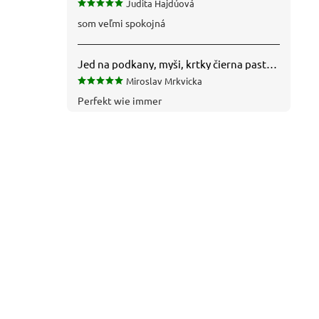
Judita Hajdúová
som veľmi spokojná
Jed na podkany, myši, krtky čierna pasta silná 1 kg VYPR
Miroslav Mrkvicka
Perfekt wie immer