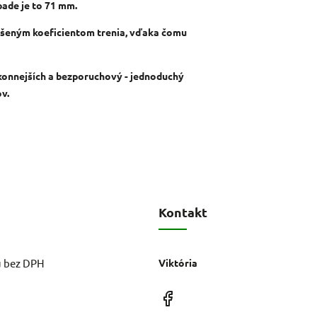
pade je to 71 mm.
šeným koeficientom trenia,
vďaka čomu
konnejších a bezporuchový - jednoduchý
ov.
Kontakt
u bez DPH
Viktória