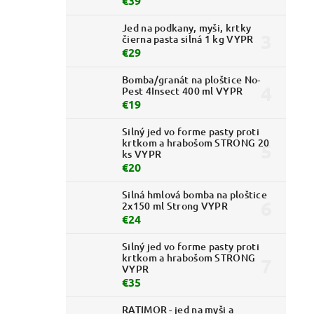
€39
Jed na podkany, myši, krtky
čierna pasta silná 1 kg VYPR
€29
Bomba/granát na ploštice No-
Pest 4Insect 400 ml VYPR
€19
Silný jed vo forme pasty proti
krtkom a hrabošom STRONG 20
ks VYPR
€20
Silná hmlová bomba na ploštice
2x150 ml Strong VYPR
€24
Silný jed vo forme pasty proti
krtkom a hrabošom STRONG
VYPR
€35
RATIMOR - jed na myši a