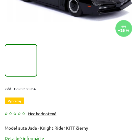
€75
–26 %
Kód:
15969350964
Výpredaj
Neohodnotené
Model auta Jada - Knight Rider KITT čierny
Detailné informácie