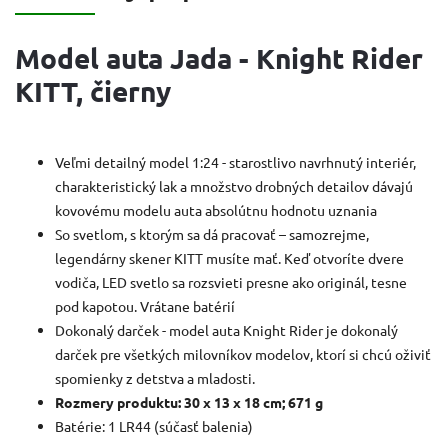
Model auta Jada - Knight Rider
KITT, čierny
Veľmi detailný model 1:24 - starostlivo navrhnutý interiér,
charakteristický lak a množstvo drobných detailov dávajú
kovovému modelu auta absolútnu hodnotu uznania
So svetlom, s ktorým sa dá pracovať – samozrejme,
legendárny skener KITT musíte mať. Keď otvoríte dvere
vodiča, LED svetlo sa rozsvieti presne ako originál, tesne
pod kapotou. Vrátane batérií
Dokonalý darček - model auta Knight Rider je dokonalý
darček pre všetkých milovníkov modelov, ktorí si chcú oživiť
spomienky z detstva a mladosti.
Rozmery produktu: 30 x 13 x 18 cm; 671 g
Batérie:
‎1 LR44 (súčasť balenia)