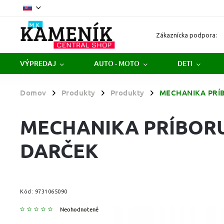
Zákaznícka podpora:
VÝPREDAJ
AUTO - MOTO
DETI
Domov
Produkty
Produkty
MECHANIKA PRÍ
/
/
/
MECHANIKA PRÍBORU
DARČEK
Kód:
9731065090
Neohodnotené