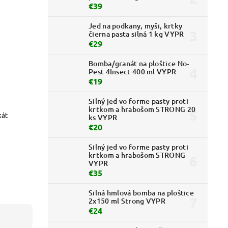
€39
Jed na podkany, myši, krtky
čierna pasta silná 1 kg VYPR
€29
Bomba/granát na ploštice No-
Pest 4Insect 400 ml VYPR
€19
Silný jed vo forme pasty proti
krtkom a hrabošom STRONG 20
kát
ks VYPR
€20
Silný jed vo forme pasty proti
krtkom a hrabošom STRONG
VYPR
€35
Silná hmlová bomba na ploštice
2x150 ml Strong VYPR
€24