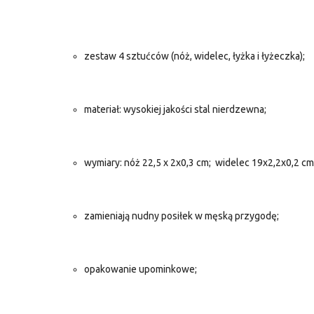
zestaw 4 sztućców (nóż, widelec, łyżka i łyżeczka);
materiał: wysokiej jakości stal nierdzewna;
wymiary: nóż 22,5 x 2x0,3 cm; widelec 19x2,2x0,2 cm
zamieniają nudny posiłek w męską przygodę;
opakowanie upominkowe;