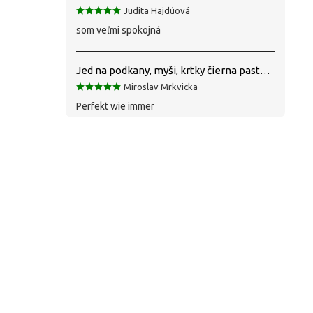
Judita Hajdúová
som veľmi spokojná
Jed na podkany, myši, krtky čierna pasta silná 1 kg VYPR
Miroslav Mrkvicka
Perfekt wie immer