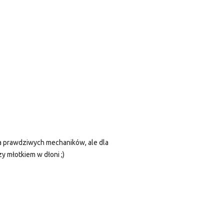
dla prawdziwych mechaników, ale dla
y młotkiem w dłoni ;)