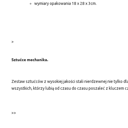
wymiary opakowania 18 x 28 x 3cm.
>
Sztućce mechanika.
Zestaw sztućców z wysokiej jakości stali nierdzewnej nie tylko 
wszystkich, którzy lubią od czasu do czasu poszaleć z kluczem cz
>>