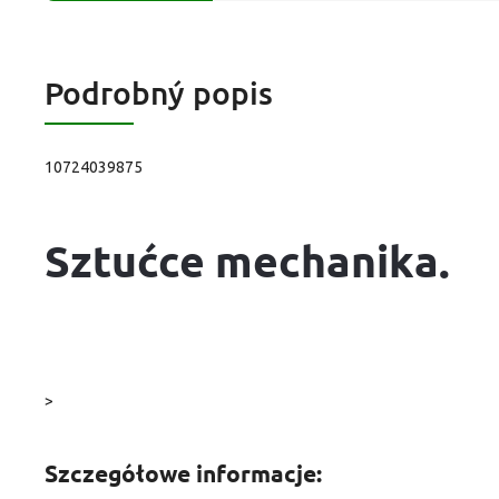
Podrobný popis
10724039875
Sztućce mechanika.
>
Szczegółowe informacje: