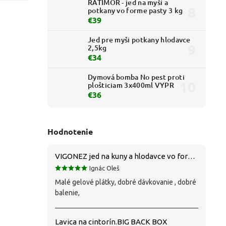
RATIMOR - jed na myši a
potkany vo forme pasty 3 kg
€39
Jed pre myši potkany hlodavce
2,5kg
€34
Dymová bomba No pest proti
plošticiam 3x400ml VYPR
€36
Hodnotenie
VIGONEZ jed na kuny a hlodavce vo forme pasty 1,5 kg
Ignác Oleš
Malé gelové plátky, dobré dávkovanie , dobré
balenie,
Lavica na cintorín.BIG BACK BOX