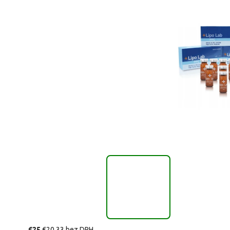
€25
€20,33 bez DPH