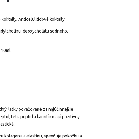
koktaily, Anticelulitídové koktaily
dylcholínu, deoxycholátu sodného, ​​
i 10ml
odný, látky považované za najúčinnejšie
tid, tetrapeptid a karnitín majú pozitívny
astická.
u kolagénu a elastínu, spevňuje pokožku a