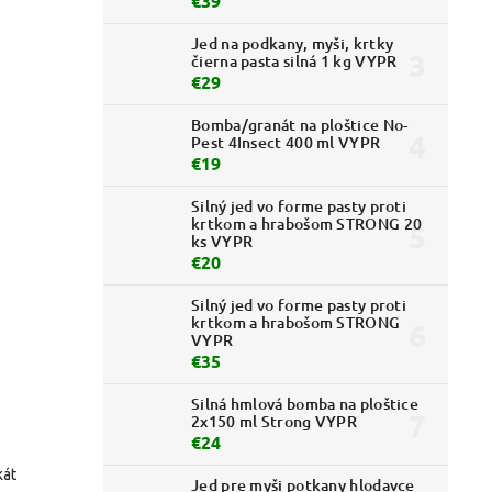
€39
Jed na podkany, myši, krtky
čierna pasta silná 1 kg VYPR
€29
Bomba/granát na ploštice No-
Pest 4Insect 400 ml VYPR
€19
Silný jed vo forme pasty proti
krtkom a hrabošom STRONG 20
ks VYPR
€20
Silný jed vo forme pasty proti
krtkom a hrabošom STRONG
VYPR
€35
Silná hmlová bomba na ploštice
2x150 ml Strong VYPR
€24
kát
Jed pre myši potkany hlodavce