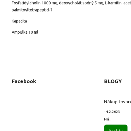
Fosfatidylcholín 1000 mg, deoxycholát sodný 5 mg, L-karnitín, ace
palmitoyltetrapeptid-7.
Kapacita
Ampulka 10 ml
Facebook
BLOGY
Nákup tovar
14.2.2023
Ná...
Archív