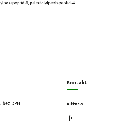
tylhexapeptid-8, palmitolylpentapeptid-4,
Kontakt
u bez DPH
Viktória