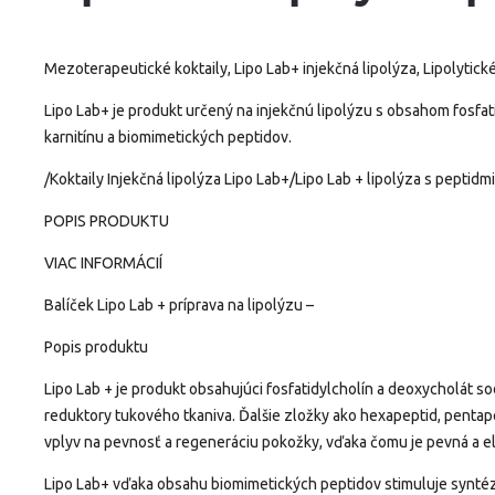
Mezoterapeutické koktaily, Lipo Lab+ injekčná lipolýza, Lipolytické 
Lipo Lab+ je produkt určený na injekčnú lipolýzu s obsahom fosfati
karnitínu a biomimetických peptidov.
/Koktaily Injekčná lipolýza Lipo Lab+/Lipo Lab + lipolýza s peptidm
POPIS PRODUKTU
VIAC INFORMÁCIÍ
Balíček Lipo Lab + príprava na lipolýzu –
Popis produktu
Lipo Lab + je produkt obsahujúci fosfatidylcholín a deoxycholát s
reduktory tukového tkaniva. Ďalšie zložky ako hexapeptid, pentapep
vplyv na pevnosť a regeneráciu pokožky, vďaka čomu je pevná a el
Lipo Lab+ vďaka obsahu biomimetických peptidov stimuluje syntéz