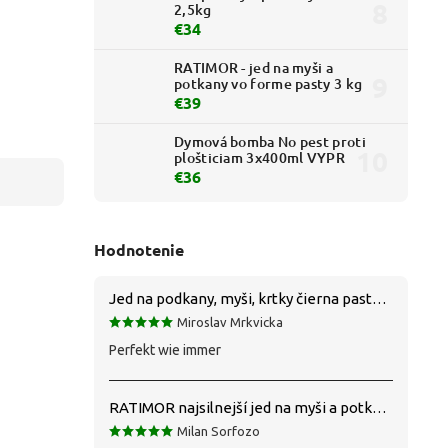
2,5kg
€34
RATIMOR - jed na myši a
potkany vo forme pasty 3 kg
€39
Dymová bomba No pest proti
plošticiam 3x400ml VYPR
€36
Hodnotenie
Jed na podkany, myši, krtky čierna pasta silná 1 kg VYPR
Miroslav Mrkvicka
Perfekt wie immer
RATIMOR najsilnejší jed na myši a potkany
Milan Sorfozo