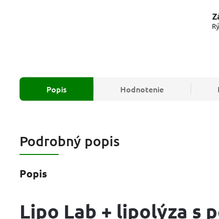
Z
Rý
Popis
Hodnotenie
Podrobný popis
Popis
Lipo Lab + lipolýza s 