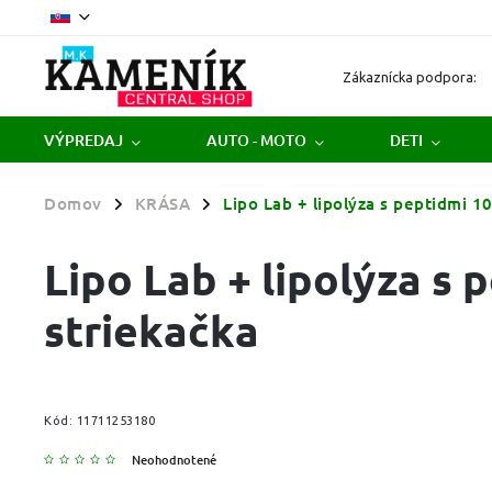
Zákaznícka podpora:
VÝPREDAJ
AUTO - MOTO
DETI
Domov
KRÁSA
Lipo Lab + lipolýza s peptidmi 10
/
/
Lipo Lab + lipolýza s 
striekačka
Kód:
11711253180
Neohodnotené