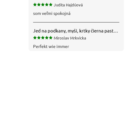
Judita Hajdúová
som veľmi spokojná
Jed na podkany, myši, krtky čierna pasta silná 1 kg VYPR
Miroslav Mrkvicka
Perfekt wie immer