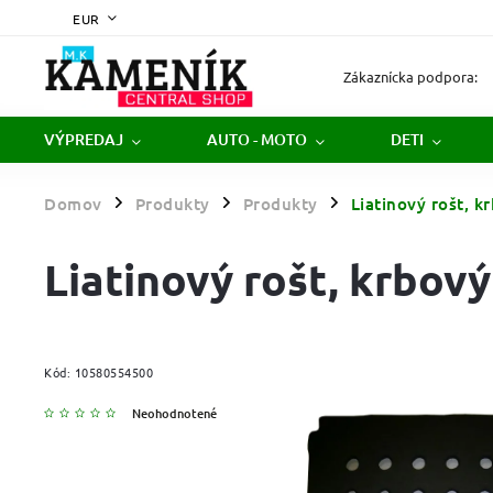
EUR
Zákaznícka podpora:
VÝPREDAJ
AUTO - MOTO
DETI
Domov
Produkty
Produkty
Liatinový rošt, k
/
/
/
Liatinový rošt, krbový 
Kód:
10580554500
Neohodnotené