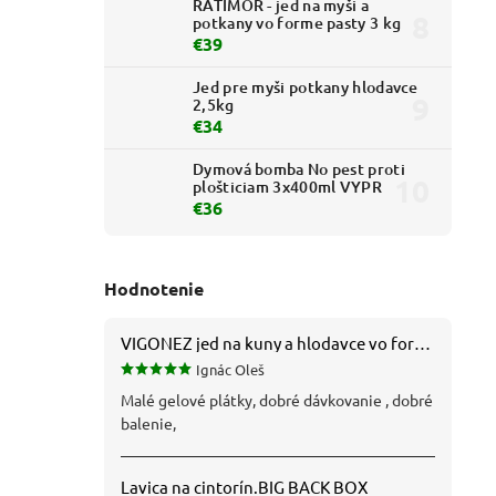
RATIMOR - jed na myši a
potkany vo forme pasty 3 kg
€39
Jed pre myši potkany hlodavce
2,5kg
€34
Dymová bomba No pest proti
plošticiam 3x400ml VYPR
€36
Hodnotenie
VIGONEZ jed na kuny a hlodavce vo forme pasty 1,5 kg
Ignác Oleš
Malé gelové plátky, dobré dávkovanie , dobré
balenie,
Lavica na cintorín.BIG BACK BOX