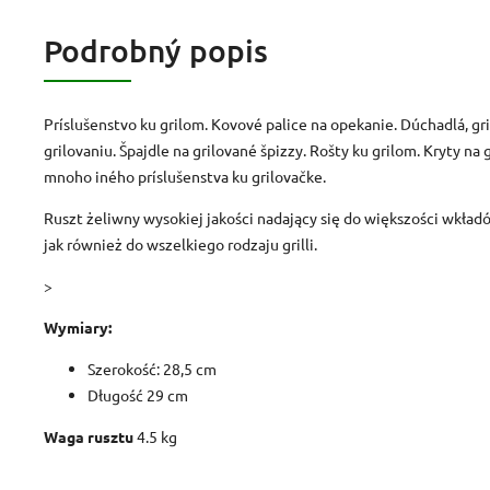
Podrobný popis
Príslušenstvo ku grilom. Kovové palice na opekanie. Dúchadlá, gri
grilovaniu. Špajdle na grilované špizzy. Rošty ku grilom. Kryty na 
mnoho iného príslušenstva ku grilovačke.
Ruszt żeliwny wysokiej jakości nadający się do większości wkła
jak również do wszelkiego rodzaju grilli.
>
Wymiary:
Szerokość: 28,5 cm
Długość 29 cm
Waga rusztu
4.5 kg