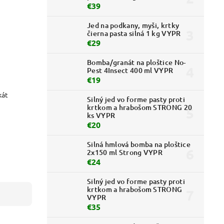
€39
Jed na podkany, myši, krtky
čierna pasta silná 1 kg VYPR
€29
Bomba/granát na ploštice No-
Pest 4Insect 400 ml VYPR
€19
kát
Silný jed vo forme pasty proti
krtkom a hrabošom STRONG 20
ks VYPR
€20
Silná hmlová bomba na ploštice
2x150 ml Strong VYPR
€24
Silný jed vo forme pasty proti
krtkom a hrabošom STRONG
VYPR
€35