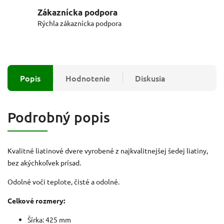
Zákaznícka podpora
Rýchla zákaznícka podpora
Popis
Hodnotenie
Diskusia
Podrobný popis
Kvalitné liatinové dvere vyrobené
z najkvalitnejšej šedej liatiny,
bez akýchkoľvek prísad.
Odolné voči teplote, čisté a odolné.
Celkové rozmery:
Šírka: 425 mm