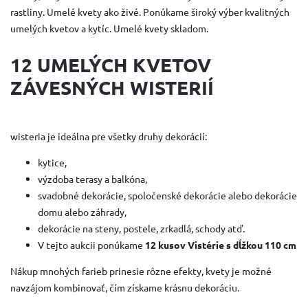
rastliny. Umelé kvety ako živé. Ponúkame široký výber kvalitných
umelých kvetov a kytíc. Umelé kvety skladom.
12 UMELÝCH KVETOV
ZÁVESNÝCH WISTERIÍ
wisteria je ideálna pre všetky druhy dekorácií:
kytice,
výzdoba terasy a balkóna,
svadobné dekorácie, spoločenské dekorácie alebo dekorácie
domu alebo záhrady,
dekorácie na steny, postele, zrkadlá, schody atď.
V tejto aukcii ponúkame
12 kusov Vistérie s dĺžkou 110 cm
Nákup mnohých farieb prinesie rôzne efekty, kvety je možné
navzájom kombinovať, čím získame krásnu dekoráciu.