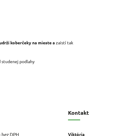
udrží koberčeky na mieste a
zaistí tak
d studenej podlahy
Kontakt
u bez DPH
Viktória