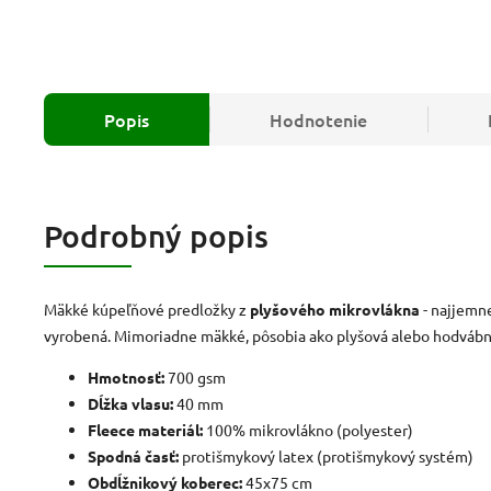
Popis
Hodnotenie
Podrobný popis
Mäkké kúpeľňové predložky z
plyšového mikrovlákna
- najjemn
vyrobená.
Mimoriadne mäkké, pôsobia ako plyšová alebo hodvábn
Hmotnosť:
700 gsm
Dĺžka vlasu:
40 mm
Fleece materiál:
100% mikrovlákno (polyester)
Spodná časť:
protišmykový latex (protišmykový systém)
Obdĺžnikový koberec:
45x75 cm