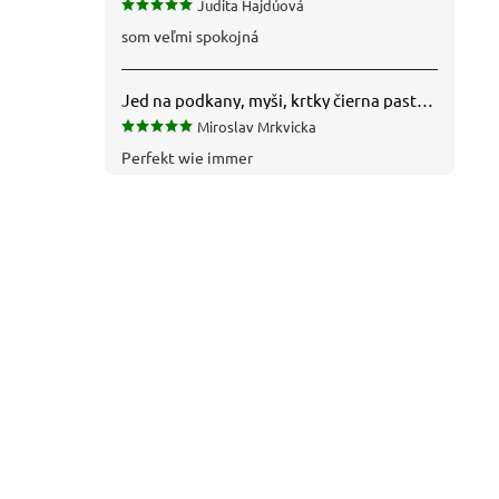
Judita Hajdúová
som veľmi spokojná
Jed na podkany, myši, krtky čierna pasta silná 1 kg VYPR
Miroslav Mrkvicka
Perfekt wie immer