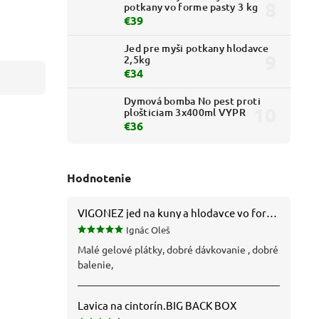
potkany vo forme pasty 3 kg
€39
Jed pre myši potkany hlodavce
2,5kg
€34
Dymová bomba No pest proti
plošticiam 3x400ml VYPR
€36
Hodnotenie
VIGONEZ jed na kuny a hlodavce vo forme pasty 1,5 kg
Ignác Oleš
Malé gelové plátky, dobré dávkovanie , dobré
balenie,
Lavica na cintorín.BIG BACK BOX