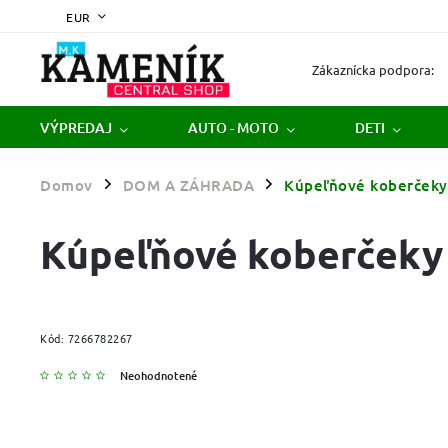
EUR
Zákaznícka podpora:
VÝPREDAJ
AUTO - MOTO
DETI
Domov
DOM A ZÁHRADA
Kúpeľňové koberčeky
/
/
Kúpeľňové koberčeky
Kód:
7266782267
Neohodnotené