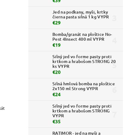
€39
Jed na podkany, myši, krtky
čierna pasta silná 1 kg VYPR
€29
Bomba/granát na ploštice No-
Pest 4Insect 400 ml VYPR
€19
Silný jed vo forme pasty proti
krtkom a hrabošom STRONG 20
ks VYPR
€20
Silná hmlová bomba na ploštice
2x150 ml Strong VYPR
€24
Silný jed vo forme pasty proti
kát
krtkom a hrabošom STRONG
VYPR
€35
RATIMOR - jed na myši a