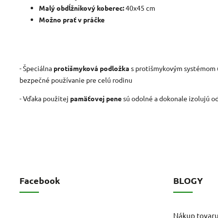
Malý obdĺžnikový koberec:
40x45 cm
Možno prať v práčke
- Špeciálna
protišmyková podložka
s protišmykovým systémom
bezpečné používanie pre celú rodinu
- Vďaka použitej
pamäťovej pene
sú odolné a dokonale izolujú o
Facebook
BLOGY
Nákup tovar