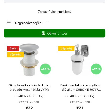
Zobraziť viac produktov
Najpredávanejšie
Najlacnejšie
Otvoriť filter
Najdrahšie
Abecedne
Akcia
Výpredaj
Výpredaj
–26 %
–27 %
Okrúhla zátka click-clack bez
Dávkovač tekutého mydla s
prepadu Mexen biela VYPR
držiakom CHROME 79717
VYPR
do 48 hodín
(>5 ks)
do 48 hodín
(>5 ks)
€17,89 bez DPH
€17,07 bez DPH
€22
€21