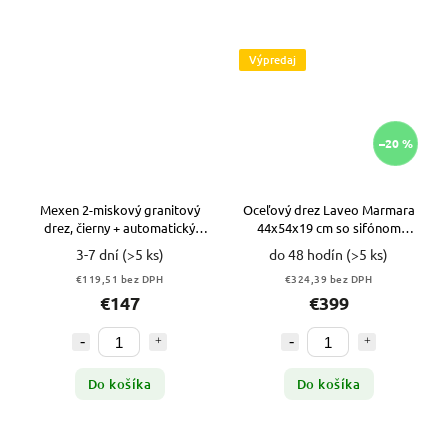
Výpredaj
–20 %
Mexen 2-miskový granitový
Oceľový drez Laveo Marmara
drez, čierny + automatický
44x54x19 cm so sifónom
sifón, chróm
MEDENÝ VYPR
3-7 dní
(>5 ks)
do 48 hodín
(>5 ks)
€119,51 bez DPH
€324,39 bez DPH
€147
€399
Do košíka
Do košíka