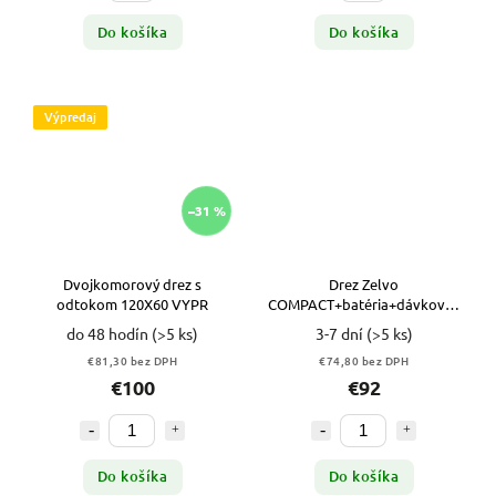
Do košíka
Do košíka
Výpredaj
–31 %
Dvojkomorový drez s
Drez Zelvo
odtokom 120X60 VYPR
COMPACT+batéria+dávkovač
v odtieňoch ŠEDEJ
do 48 hodín
(>5 ks)
3-7 dní
(>5 ks)
€81,30 bez DPH
€74,80 bez DPH
€100
€92
Do košíka
Do košíka