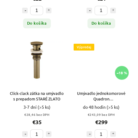
Do košíka
Do košíka
Výpredaj
–18 %
Click-clack zátka na umývadlo
Umývadlo jednokomorové
s prepadom STARÉ ZLATO
Quadron
Art+batéria+dávkovač ZLATÉ
3-7 dní
(>5 ks)
do 48 hodín
(>5 ks)
VYPR
€28,46 bez DPH
€243,09 bez DPH
€35
€299