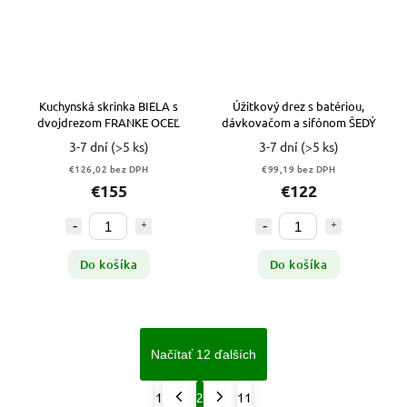
Kuchynská skrinka BIELA s
Úžitkový drez s batériou,
dvojdrezom FRANKE OCEĽ
dávkovačom a sifónom ŠEDÝ
3-7 dní
(>5 ks)
3-7 dní
(>5 ks)
€126,02 bez DPH
€99,19 bez DPH
€155
€122
Do košíka
Do košíka
Načítať 12 ďalších
1
2
11