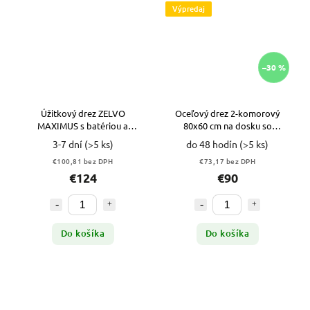
Výpredaj
–30 %
Úžitkový drez ZELVO
Oceľový drez 2-komorový
MAXIMUS s batériou a
80x60 cm na dosku so
dávkovačom SIVÝ odtieň
soklovou lištou VYPR
3-7 dní
(>5 ks)
do 48 hodín
(>5 ks)
€100,81 bez DPH
€73,17 bez DPH
€124
€90
Do košíka
Do košíka