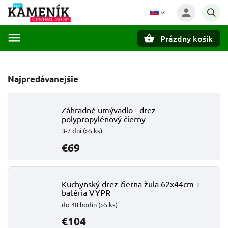
Prázdny košík
Hľadať
Najpredávanejšie
Záhradné umývadlo - drez
polypropylénový čierny
3-7 dní
(>5 ks)
€69
Kuchynský drez čierna žula 62x44cm +
batéria VYPR
do 48 hodín
(>5 ks)
€104