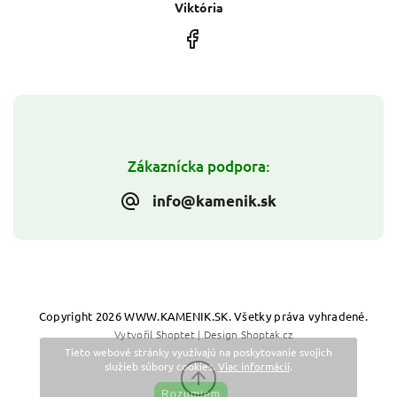
Viktória
Zákaznícka podpora:
info@kamenik.sk
Copyright 2026
WWW.KAMENIK.SK
. Všetky práva vyhradené.
Vytvořil
Shoptet
| Design
Shoptak.cz
Tieto webové stránky využívajú na poskytovanie svojich
služieb súbory cookies.
Viac informácií
.
Rozumiem