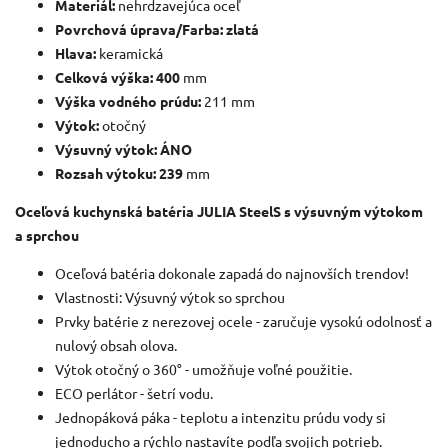
Materiál:
nehrdzavejúca oceľ
Povrchová úprava/Farba: zlatá
Hlava:
keramická
Celková výška: 400
mm
Výška vodného prúdu:
211 mm
Výtok:
otočný
Výsuvný výtok: ÁNO
Rozsah výtoku: 239
mm
Oceľová kuchynská batéria JULIA SteelS s výsuvným výtokom
a sprchou
Oceľová batéria dokonale zapadá do najnovších trendov!
Vlastnosti: Výsuvný výtok so sprchou
Prvky batérie z nerezovej ocele - zaručuje vysokú odolnosť a
nulový obsah olova.
Výtok otočný o 360° - umožňuje voľné použitie.
ECO perlátor - šetrí vodu.
Jednopáková páka - teplotu a intenzitu prúdu vody si
jednoducho a rýchlo nastavíte podľa svojich potrieb.