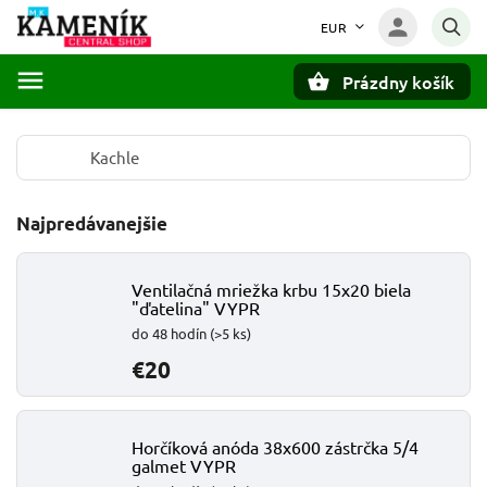
EUR
Prázdny košík
Hľadať
Kachle
Najpredávanejšie
Ventilačná mriežka krbu 15x20 biela
"ďatelina" VYPR
do 48 hodín
(>5 ks)
€20
Horčíková anóda 38x600 zástrčka 5/4
galmet VYPR