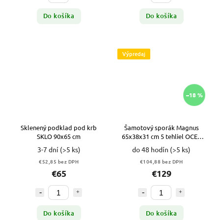
Do košíka
Do košíka
Výpredaj
–18 %
Sklenený podklad pod krb
Šamotový sporák Magnus
SKLO 90x65 cm
65x38x31 cm 5 tehliel OCEĽ
VYPR
3-7 dní
(>5 ks)
do 48 hodín
(>5 ks)
€52,85 bez DPH
€104,88 bez DPH
€65
€129
Do košíka
Do košíka