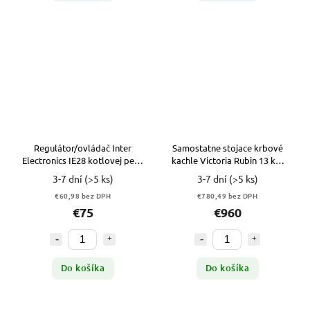
Regulátor/ovládač Inter
Samostatne stojace krbové
Electronics IE28 kotlovej pece
kachle Victoria Rubin 13 kW
s podávačom
Eco BÉŽOVÉ
3-7 dní
(>5 ks)
3-7 dní
(>5 ks)
€60,98 bez DPH
€780,49 bez DPH
€75
€960
Do košíka
Do košíka