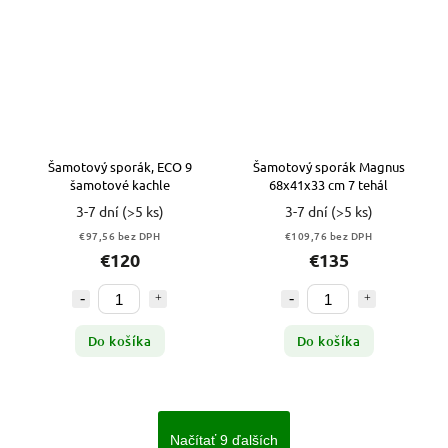
Šamotový sporák, ECO 9
Šamotový sporák Magnus
šamotové kachle
68x41x33 cm 7 tehál
3-7 dní
(>5 ks)
3-7 dní
(>5 ks)
€97,56 bez DPH
€109,76 bez DPH
€120
€135
Do košíka
Do košíka
Načítať 9 ďalších