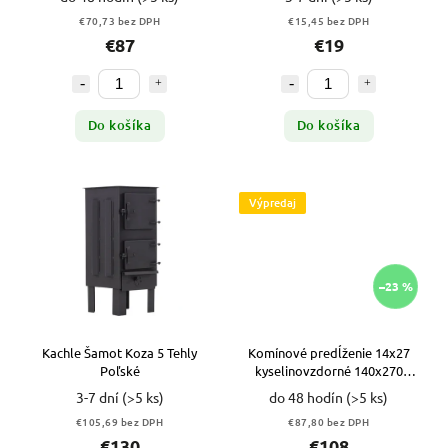
€70,73 bez DPH
€15,45 bez DPH
€87
€19
Do košíka
Do košíka
Výpredaj
–23 %
Kachle Šamot Koza 5 Tehly
Komínové predĺženie 14x27
Poľské
kyselinovzdorné 140x270
HRUBÉ - 1m VYPR
3-7 dní
(>5 ks)
do 48 hodín
(>5 ks)
€105,69 bez DPH
€87,80 bez DPH
€130
€108