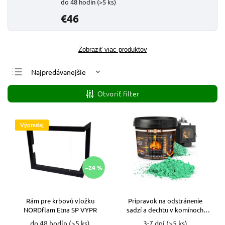
do 48 hodín
(>5 ks)
€46
Zobraziť viac produktov
Najpredávanejšie
Najlacnejšie
Otvoriť filter
Najdrahšie
Abecedne
Výpredaj
–24 %
Rám pre krbovú vložku
Prípravok na odstránenie
NORDflam Etna SP VYPR
sadzí a dechtu v komínoch
Strong 1kg
do 48 hodín
(>5 ks)
3-7 dní
(>5 ks)