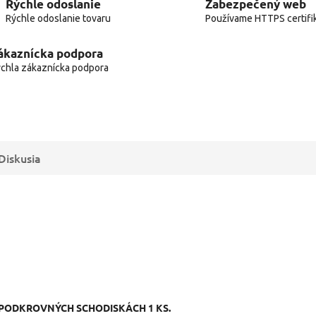
Rýchle odoslanie
Zabezpečený web
Rýchle odoslanie tovaru
Používame HTTPS certifi
ákaznícka podpora
chla zákaznícka podpora
Diskusia
 PODKROVNÝCH SCHODISKÁCH 1 KS.