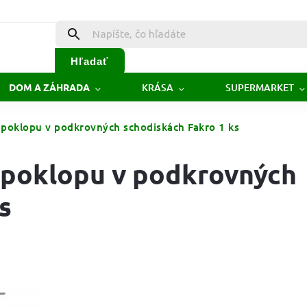
Hľadať
KRÁSA
SUPERMARKET
DOM A ZÁHRADA
 poklopu v podkrovných schodiskách Fakro 1 ks
e poklopu v podkrovných
s