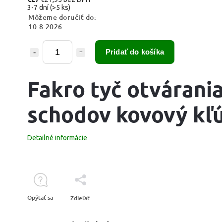
3-7 dní
(>5 ks)
Môžeme doručiť do:
10.8.2026
Pridať do košíka
Fakro tyč otvárani
schodov kovový kľ
Detailné informácie
Opýtať sa
Zdieľať