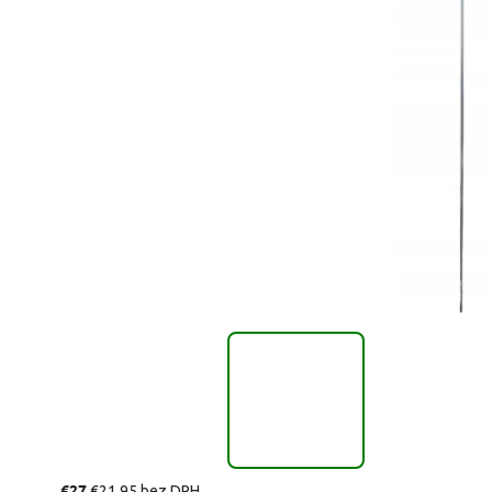
€27
€21,95 bez DPH