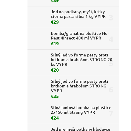
€39
Jed na podkany, myši, krtky
čierna pasta silná 1 kg VYPR
€29
Bomba/granát na ploštice No-
Pest 4Insect 400 ml VYPR
€19
Silný jed vo forme pasty proti
krtkom a hrabošom STRONG 20
ks VYPR
€20
Silný jed vo forme pasty proti
krtkom a hrabošom STRONG
VYPR
€35
Silná hmlová bomba na ploštice
2x150 ml Strong VYPR
€24
Jed pre myši potkany hlodavce