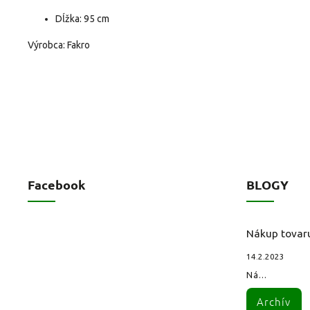
Dĺžka: 95 cm
Výrobca: Fakro
Facebook
BLOGY
Nákup tovar
14.2.2023
Ná...
Archív