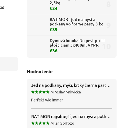
2,5kg
kát
€34
RATIMOR - jed na myši a
potkany vo forme pasty 3 kg
€39
Dymová bomba No pest proti
plošticiam 3x400ml VYPR
€36
Hodnotenie
Jed na podkany, myši, krtky čierna pasta silná 1 kg VYPR
Miroslav Mrkvicka
Perfekt wie immer
RATIMOR najsilnejší jed na myši a potkany
Milan Sorfozo