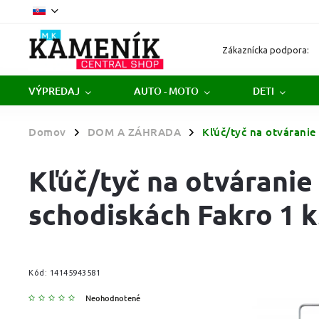
Zákaznícka podpora:
VÝPREDAJ
AUTO - MOTO
DETI
Domov
DOM A ZÁHRADA
Kľúč/tyč na otváranie
/
/
Kľúč/tyč na otvárani
schodiskách Fakro 1 k
Kód:
14145943581
Neohodnotené