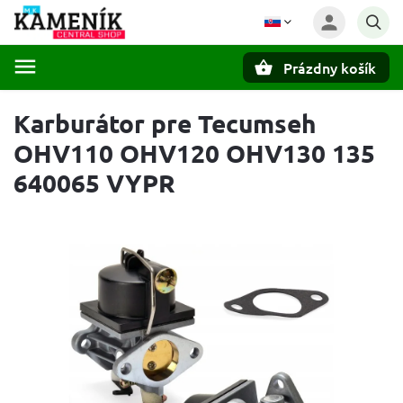
Prázdny košík
Hľadať
Karburátor pre Tecumseh
OHV110 OHV120 OHV130 135
640065 VYPR