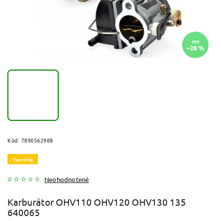
€23
–26 %
Kód:
7890562988
Výpredaj
Neohodnotené
Karburátor OHV110 OHV120 OHV130 135
640065